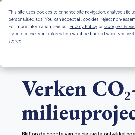
This site uses cookies to enhance site navigation, analyse site 
personalised ads. You can accept all cookies, reject non-essen
Dienste
For more information, see our
Privacy Policy
or
Google's Priva
If you decline, your information won’t be tracked when you visit
stored.
LAATSTE ARTIKEL
CSRD en uw positie als leve
Verken CO₂
milieuproje
Blijf op de hoogte van de nieuwste ontwikkelinge