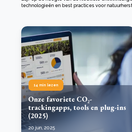
technologieën en best practices voor natuurhers
Green Wheels: transformerende stap voor
plasticinzameling in Sri Lanka
CSRD en uw positie als leverancier: wat verandert e
Lees m
in 2026?
Lees m
14 min lezen
Onze favoriete CO₂-
trackingapps, tools en plug-ins
(2025)
20 jun, 2025