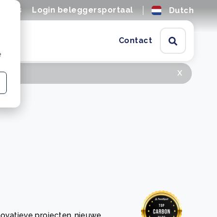
tures
Login beleggersportaal
Dutch
Contact
e
x
novatieve projecten, nieuwe