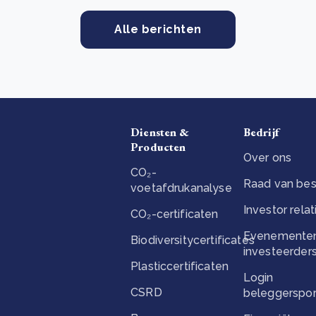
Alle berichten
Diensten &
Bedrijf
Producten
Over ons
CO₂-
Raad van bes
voetafdrukanalyse
Investor relat
CO₂-certificaten
Evenementen
Biodiversitycertificates
investeerder
Plasticcertificaten
Login
CSRD
beleggerspor