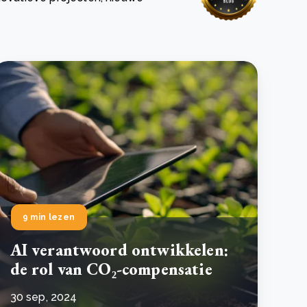
 basis leggen voor het Sauki Cookstove Nigeria
oject
RD voor het mkb: maak van dataverzoeken een
Lees meer
ncurrentievoordeel
Lees meer
9 min lezen
AI verantwoord ontwikkelen:
de rol van CO₂-compensatie
30 sep, 2024