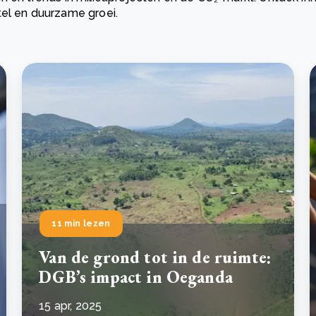
tel en duurzame groei.
Drie stappen die het herstel van Kenia’s bossen
De
versnellen
Pr
r
Wat is een ecologische voetafdruk en hoe verkleint u
CS
eer
Lees meer
hem?
co
eer
Lees meer
11 min lezen
Van de grond tot in de ruimte:
DGB’s impact in Oeganda
15 apr, 2025