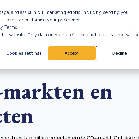
Investor relations
Vaca
usage, and assist in our marketing efforts, including sending you
tial ones, or customise your preferences.
n & Producten
Projecten
Over ons
Kennis
cy Terms
.
 this website. Only data on your preference not to be tracked will b
rancier: wat verandert er in 2026?
Lees artikel
Cookies settings
Accept
Decline
-markten en
cten
n en trends in milieuprojecten en de CO₂-markt. Ontdek in