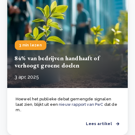
3 min lezen
84% van bedrijven handhaaft of
verhoogt groene doelen
3 apr, 2025
Hoewel het publieke debat gemengde signalen
laat zien, blijkt uit een
nieuw rapport van PwC
dat de
m..
Lees artikel