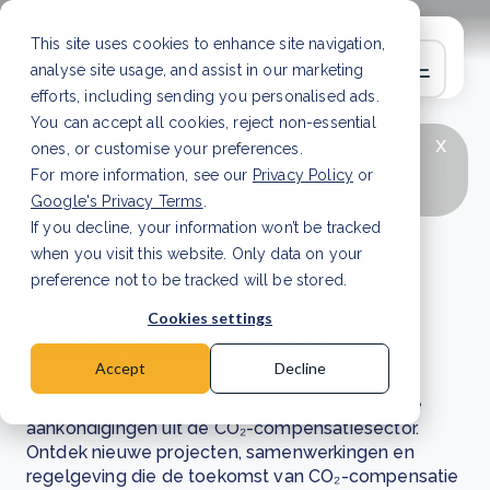
This site uses cookies to enhance site navigation,
analyse site usage, and assist in our marketing
efforts, including sending you personalised ads.
You can accept all cookies, reject non-essential
x
LAATSTE ARTIKEL
CSRD en uw positie als
ones, or customise your preferences.
leverancier: wat verandert er in 2026?
Lees
For more information, see our
Privacy Policy
or
artikel
Google's Privacy Terms
.
If you decline, your information won’t be tracked
Nieuws en updates
when you visit this website. Only data on your
uit de CO₂-
preference not to be tracked will be stored.
Cookies settings
compensatiesector
Accept
Decline
Blijf op de hoogte van het laatste nieuws en de
aankondigingen uit de CO₂-compensatiesector.
Ontdek nieuwe projecten, samenwerkingen en
regelgeving die de toekomst van CO₂-compensatie