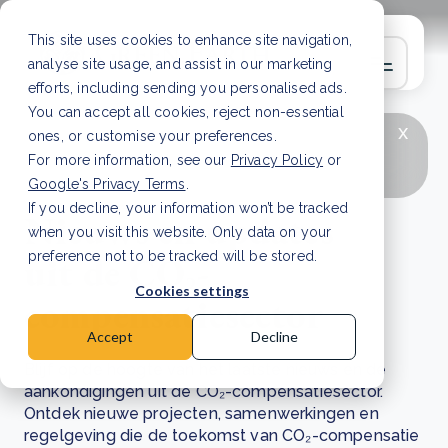
This site uses cookies to enhance site navigation,
analyse site usage, and assist in our marketing
efforts, including sending you personalised ads.
You can accept all cookies, reject non-essential
x
LAATSTE ARTIKEL
CSRD en uw positie als
ones, or customise your preferences.
leverancier: wat verandert er in 2026?
Lees
For more information, see our
Privacy Policy
or
artikel
Google's Privacy Terms
.
If you decline, your information won’t be tracked
Nieuws en updates
when you visit this website. Only data on your
uit de CO₂-
preference not to be tracked will be stored.
Cookies settings
compensatiesector
Accept
Decline
Blijf op de hoogte van het laatste nieuws en de
aankondigingen uit de CO₂-compensatiesector.
Ontdek nieuwe projecten, samenwerkingen en
regelgeving die de toekomst van CO₂-compensatie