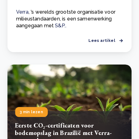
Verra
, ’s werelds grootste organisatie voor
milieustandaarden, is een samenwerking
aangegaan met
S&P..
Lees artikel
3 min lezen
Eerste CO₂-certificaten voor
bodemopslag in Brazilië met Verra-