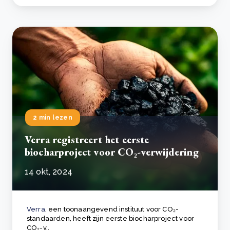
2 min lezen
Verra registreert het eerste
biocharproject voor CO₂-verwijdering
14 okt, 2024
Verra
, een toonaangevend instituut voor CO₂-
standaarden, heeft zijn eerste biocharproject voor
CO₂-v..