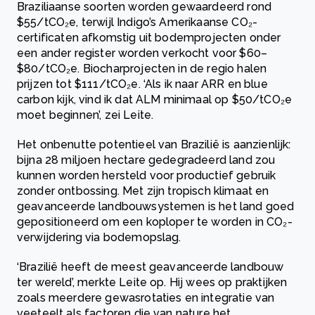
Braziliaanse soorten worden gewaardeerd rond
$55/tCO₂e, terwijl Indigo’s Amerikaanse CO₂-
certificaten afkomstig uit bodemprojecten onder
een ander register worden verkocht voor $60–
$80/tCO₂e. Biocharprojecten in de regio halen
prijzen tot $111/tCO₂e. ‘Als ik naar ARR en blue
carbon kijk, vind ik dat ALM minimaal op $50/tCO₂e
moet beginnen’, zei Leite.
Het onbenutte potentieel van Brazilië is aanzienlijk:
bijna 28 miljoen hectare gedegradeerd land zou
kunnen worden hersteld voor productief gebruik
zonder ontbossing. Met zijn tropisch klimaat en
geavanceerde landbouwsystemen is het land goed
gepositioneerd om een koploper te worden in CO₂-
verwijdering via bodemopslag.
‘Brazilië heeft de meest geavanceerde landbouw
ter wereld’, merkte Leite op. Hij wees op praktijken
zoals meerdere gewasrotaties en integratie van
veeteelt als factoren die van nature het