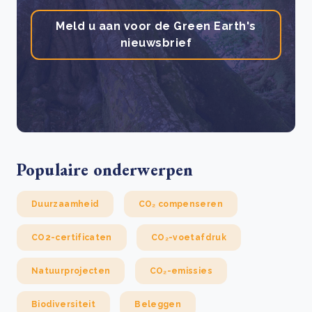
Meld u aan voor de Green Earth's
nieuwsbrief
Populaire onderwerpen
Duurzaamheid
CO₂ compenseren
CO2-certificaten
CO₂-voetafdruk
Natuurprojecten
CO₂-emissies
Biodiversiteit
Beleggen