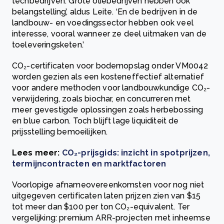
techbedrijven. Grote oliebedrijven hebben ook
belangstelling’, aldus Leite. ‘En de bedrijven in de
landbouw- en voedingssector hebben ook veel
interesse, vooral wanneer ze deel uitmaken van de
toeleveringsketen.’
CO₂-certificaten voor bodemopslag onder VM0042
worden gezien als een kosteneffectief alternatief
voor andere methoden voor landbouwkundige CO₂-
verwijdering, zoals biochar, en concurreren met
meer gevestigde oplossingen zoals herbebossing
en blue carbon. Toch blijft lage liquiditeit de
prijsstelling bemoeilijken.
Lees meer:
CO₂-prijsgids: inzicht in spotprijzen,
termijncontracten en marktfactoren
Voorlopige afnameovereenkomsten voor nog niet
uitgegeven certificaten laten prijzen zien van $15
tot meer dan $100 per ton CO₂-equivalent. Ter
vergelijking: premium ARR-projecten met inheemse