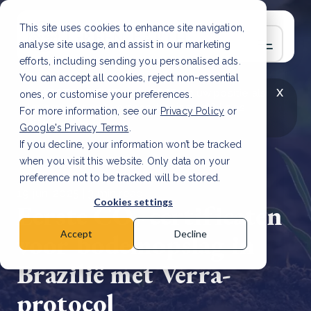
This site uses cookies to enhance site navigation,
analyse site usage, and assist in our marketing
efforts, including sending you personalised ads.
You can accept all cookies, reject non-essential
x
LAATSTE ARTIKEL
CSRD en uw positie als
ones, or customise your preferences.
leverancier: wat verandert er in 2026?
Lees
For more information, see our
Privacy Policy
or
artikel
Google's Privacy Terms
.
If you decline, your information won’t be tracked
when you visit this website. Only data on your
preference not to be tracked will be stored.
19 jun, 2025 | 3 min read
Cookies settings
Eerste CO₂-certificaten
voor bodemopslag in
Accept
Decline
Brazilië met Verra-
protocol