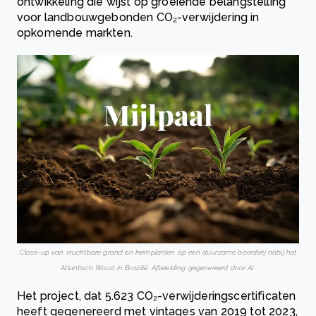
ontwikkeling die wijst op groeiende belangstelling
voor landbouwgebonden CO₂-verwijdering in
opkomende markten.
Close-up van vruchtbare grond en kiemplanten op een duurzame boerderij nabij het
Atlantisch Woud in Brazilië. Afbeelding gegenereerd door AI.
Het project, dat 5.623 CO₂-verwijderingscertificaten
heeft gegenereerd met vintages van 2019 tot 2023,