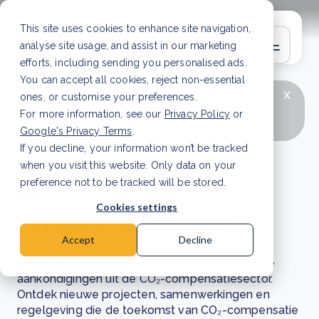
This site uses cookies to enhance site navigation,
analyse site usage, and assist in our marketing
efforts, including sending you personalised ads.
You can accept all cookies, reject non-essential
x
LAATSTE ARTIKEL
CSRD en uw positie als
ones, or customise your preferences.
leverancier: wat verandert er in 2026?
Lees
For more information, see our
Privacy Policy
or
artikel
Google's Privacy Terms
.
If you decline, your information won’t be tracked
Nieuws en updates
when you visit this website. Only data on your
uit de CO₂-
preference not to be tracked will be stored.
Cookies settings
compensatiesector
Accept
Decline
Blijf op de hoogte van het laatste nieuws en de
aankondigingen uit de CO₂-compensatiesector.
Ontdek nieuwe projecten, samenwerkingen en
regelgeving die de toekomst van CO₂-compensatie