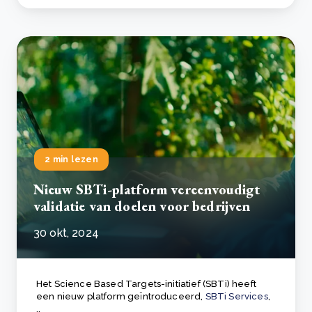
2 min lezen
Nieuw SBTi-platform vereenvoudigt
validatie van doelen voor bedrijven
30 okt, 2024
Het Science Based Targets-initiatief (SBTi) heeft
een nieuw platform geïntroduceerd,
SBTi Services
,
..