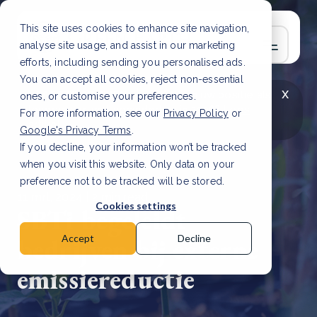
This site uses cookies to enhance site navigation,
analyse site usage, and assist in our marketing
efforts, including sending you personalised ads.
You can accept all cookies, reject non-essential
x
LAATSTE ARTIKEL
CSRD en uw positie als
ones, or customise your preferences.
leverancier: wat verandert er in 2026?
Lees
For more information, see our
Privacy Policy
or
artikel
Google's Privacy Terms
.
If you decline, your information won’t be tracked
when you visit this website. Only data on your
preference not to be tracked will be stored.
11 mrt, 2024 | 2 min read
Cookies settings
SBTi begeleidt
bedrijven bij externe
Accept
Decline
emissiereductie