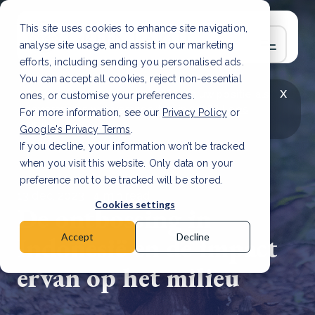
This site uses cookies to enhance site navigation,
analyse site usage, and assist in our marketing
efforts, including sending you personalised ads.
You can accept all cookies, reject non-essential
x
LAATSTE ARTIKEL
CSRD en uw positie als
ones, or customise your preferences.
leverancier: wat verandert er in 2026?
Lees
For more information, see our
Privacy Policy
or
artikel
Google's Privacy Terms
.
If you decline, your information won’t be tracked
when you visit this website. Only data on your
preference not to be tracked will be stored.
13 dec, 2023 | 4 min read
Cookies settings
De ontbossing in
Indonesië en de impact
Accept
Decline
ervan op het milieu