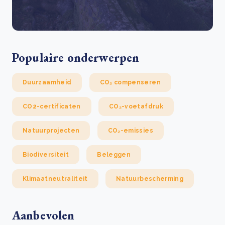
Populaire onderwerpen
Duurzaamheid
CO₂ compenseren
CO2-certificaten
CO₂-voetafdruk
Natuurprojecten
CO₂-emissies
Biodiversiteit
Beleggen
Klimaatneutraliteit
Natuurbescherming
Aanbevolen