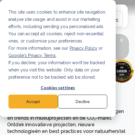
This site uses cookies to enhance site navigation,
analyse site usage, and assist in our marketing
efforts, including sending you personalised ads.
You can accept all cookies, reject non-essential
x
LAATSTE ARTIKEL
CSRD en uw positie als
ones, or customise your preferences.
leverancier: wat verandert er in 2026?
Lees
For more information, see our
Privacy Policy
or
artikel
Google's Privacy Terms
.
If you decline, your information won’t be tracked
Verken CO₂-
when you visit this website. Only data on your
markten en
preference not to be tracked will be stored.
Cookies settings
milieuprojecten
Accept
Decline
Blijf op de hoogte van de nieuwste ontwikkelingen
en trends in milieuprojecten en de CO₂-markt.
Ontdek innovatieve projecten, nieuwe
technologieën en best practices voor natuurherstel