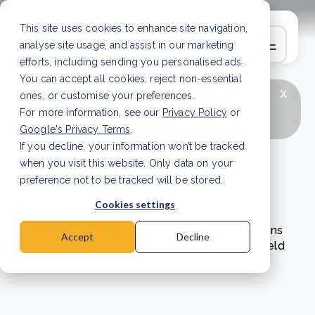
This site uses cookies to enhance site navigation,
analyse site usage, and assist in our marketing
efforts, including sending you personalised ads.
You can accept all cookies, reject non-essential
x
LAATSTE ARTIKEL
CSRD en uw positie als
ones, or customise your preferences.
leverancier: wat verandert er in 2026?
Lees
For more information, see our
Privacy Policy
or
artikel
Google's Privacy Terms
.
If you decline, your information won’t be tracked
Artikelen over
when you visit this website. Only data on your
natuurprojecten
preference not to be tracked will be stored.
Cookies settings
Lees deze artikelen over natuurprojecten om ons
Accept
Decline
effect op lokale bevolkingen over de hele wereld
te ontdekken.