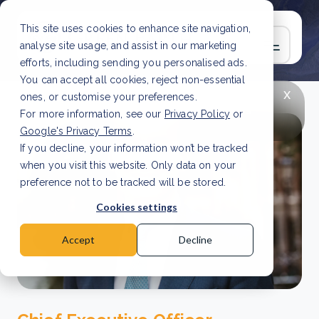
This site uses cookies to enhance site navigation,
analyse site usage, and assist in our marketing
efforts, including sending you personalised ads.
You can accept all cookies, reject non-essential
x
LAATSTE ARTIKEL
CSRD en uw positie als
ones, or customise your preferences.
leverancier: wat verandert er in 2026?
Lees
For more information, see our
Privacy Policy
or
artikel
Google's Privacy Terms
.
If you decline, your information won’t be tracked
when you visit this website. Only data on your
preference not to be tracked will be stored.
Cookies settings
Accept
Decline