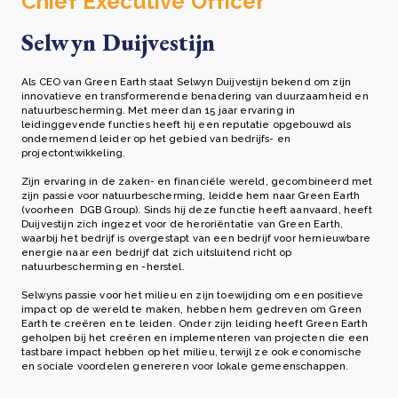
Chief Executive Officer
Selwyn Duijvestijn
Als CEO van Green Earth staat Selwyn Duijvestijn bekend om zijn
innovatieve en transformerende benadering van duurzaamheid en
natuurbescherming. Met meer dan 15 jaar ervaring in
leidinggevende functies heeft hij een reputatie opgebouwd als
ondernemend leider op het gebied van bedrijfs- en
projectontwikkeling.
Zijn ervaring in de zaken- en financiële wereld, gecombineerd met
zijn passie voor natuurbescherming, leidde hem naar Green Earth
(voorheen DGB Group). Sinds hij deze functie heeft aanvaard, heeft
Duijvestijn zich ingezet voor de heroriëntatie van Green Earth,
waarbij het bedrijf is overgestapt van een bedrijf voor hernieuwbare
energie naar een bedrijf dat zich uitsluitend richt op
natuurbescherming en -herstel.
Selwyns passie voor het milieu en zijn toewijding om een positieve
impact op de wereld te maken, hebben hem gedreven om Green
Earth te creëren en te leiden. Onder zijn leiding heeft Green Earth
geholpen bij het creëren en implementeren van projecten die een
tastbare impact hebben op het milieu, terwijl ze ook economische
en sociale voordelen genereren voor lokale gemeenschappen.