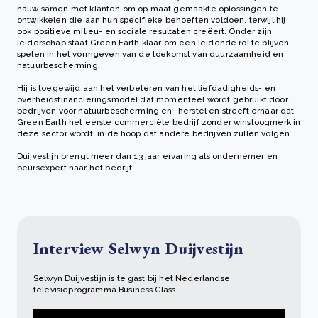
nauw samen met klanten om op maat gemaakte oplossingen te
ontwikkelen die aan hun specifieke behoeften voldoen, terwijl hij
ook positieve milieu- en sociale resultaten creëert. Onder zijn
leiderschap staat Green Earth klaar om een leidende rol te blijven
spelen in het vormgeven van de toekomst van duurzaamheid en
natuurbescherming.
Hij is toegewijd aan het verbeteren van het liefdadigheids- en
overheidsfinancieringsmodel dat momenteel wordt gebruikt door
bedrijven voor natuurbescherming en -herstel en streeft ernaar dat
Green Earth het eerste commerciële bedrijf zonder winstoogmerk in
deze sector wordt, in de hoop dat andere bedrijven zullen volgen.
Duijvestijn brengt meer dan 13 jaar ervaring als ondernemer en
beursexpert naar het bedrijf.
Interview Selwyn Duijvestijn
Selwyn Duijvestijn is te gast bij het Nederlandse
televisieprogramma Business Class.