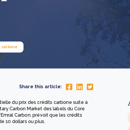
How community stewardship makes carbon credits
Th
durable
me
lus
En savoir plus
 carbone
Share this article:
elle du prix des crédits carbone suite à
luntary Carbon Market des labels du Core
Emral Carbon, prévoit que les crédits
e 10 dollars ou plus.