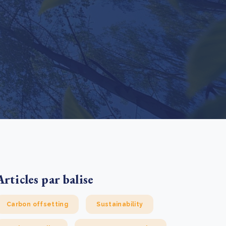
e new SBTi Corporate Net-Zero Standard: what it
ans for business
En savoir plus
Articles par balise
Carbon offsetting
Sustainability