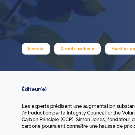
How to improve Scope 3 data accuracy for CSRD
En savoir p
Investir
Credits-carbone
Marchés de
Éditeur(e)
Les experts prédisent une augmentation substanti
l'introduction par le Integrity Council for the Vo
Carbon Principle (CCP). Simon Jones, fondateur d'
carbone pourraient connaître une hausse de prix d