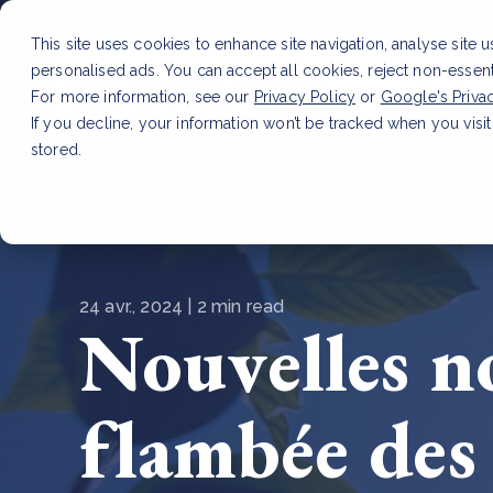
This site uses cookies to enhance site navigation, analyse site 
personalised ads. You can accept all cookies, reject non-essen
Service
For more information, see our
Privacy Policy
or
Google's Priva
If you decline, your information won’t be tracked when you visit
stored.
LATEST ARTICLE
How to improve Scope 3 dat
24 avr., 2024 | 2 min read
Nouvelles n
flambée des 