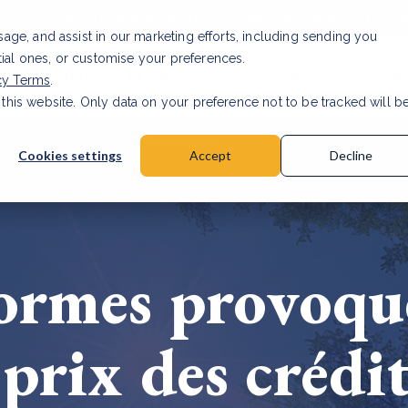
Informations pour nos investisseurs
Carri
usage, and assist in our marketing efforts, including sending you
tial ones, or customise your preferences.
s et produits
Projets
À propos de nous
Re
cy Terms
.
 this website. Only data on your preference not to be tracked will b
a accuracy for CSRD
Read Article
Cookies settings
Accept
Decline
ormes provoqu
prix des crédi