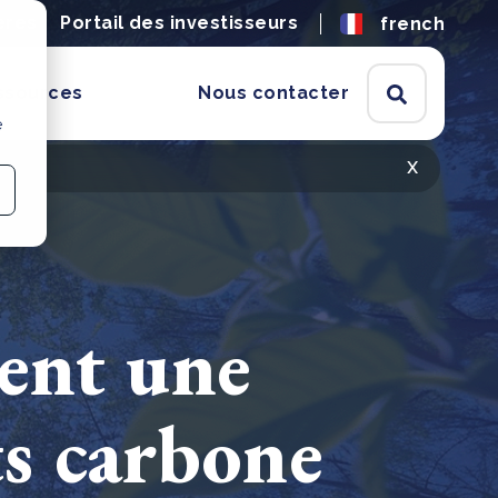
ères
Portail des investisseurs
french
ssources
Nous contacter
e
x
ent une
ts carbone