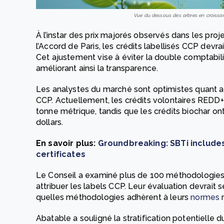
Vue du dessous des arbres en croissan
À l’instar des prix majorés observés dans les projet
l’Accord de Paris, les crédits labellisés CCP devra
Cet ajustement vise à éviter la double comptabilis
améliorant ainsi la transparence.
Les analystes du marché sont optimistes quant au
CCP. Actuellement, les crédits volontaires REDD+
tonne métrique, tandis que les crédits biochar ont
dollars.
En savoir plus:
Groundbreaking: SBTi include
certificates
Le Conseil a examiné plus de 100 méthodologies 
attribuer les labels CCP. Leur évaluation devrait s
quelles méthodologies adhèrent à leurs
normes
r
Abatable a souligné la stratification potentielle