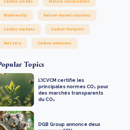
Carbon credits
Nature conservation
Biodiversity
Nature-based solutions
Carbon markets
Carbon footprint
Net zero
Carbon emissions
Popular Topics
L’ICVCM certifie les
principales normes CO₂ pour
des marchés transparents
du CO₂
DGB Group annonce deux