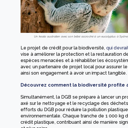
Un koala australien avec son bébé accroché à un eucalyptus à Sydney, 
Le projet de crédit pour la biodiversité,
qui devra
vise à améliorer la protection et la restauration d
espèces menacées et à réhabiliter les écosystè
avec un partenaire de projet local pour assurer l
ainsi son engagement à avoir un impact tangible.
Découvrez comment la biodiversité profite 
Simultanément, la DGB se prépare à lancer un proj
axé sur le nettoyage et le recyclage des déchets
efforts du DGB pour réduire la pollution plastique 
environnementale. Chaque tranche de 1 000 kg d
crédit plastique, contribuant ainsi de manière sign