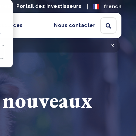
ères
Portail des investisseurs
french
ssources
Nous contacter
e
x
 nouveaux