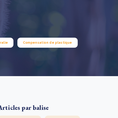
e new SBTi Corporate Net-Zero Standard: what it
ans for business
En savoir plus
ralie
Compensation de plastique
Articles par balise