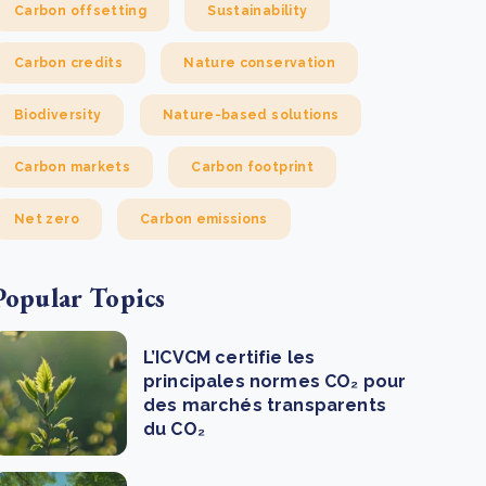
Carbon offsetting
Sustainability
Carbon credits
Nature conservation
Biodiversity
Nature-based solutions
Carbon markets
Carbon footprint
Net zero
Carbon emissions
Popular Topics
L’ICVCM certifie les
principales normes CO₂ pour
des marchés transparents
du CO₂