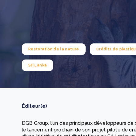
How to improve Scope 3 data accuracy for CSRD
En savoir p
Restoration de la nature
Crédits de plastiq
Sri Lanka
Éditeur(e)
DGB Group, l'un des principaux développeurs de s
le lancement prochain de son projet pilote de créd