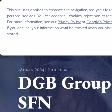
This site uses cookies to enhance site navigation, analyse site 
personalised ads. You can accept all cookies, reject non-essen
Service
For more information, see our
Privacy Policy
or
Google's Priva
If you decline, your information won’t be tracked when you visit
stored.
LATEST ARTICLE
How to improve Scope 3 dat
12 mars, 2024 | 2 min read
DGB Group 
SFN