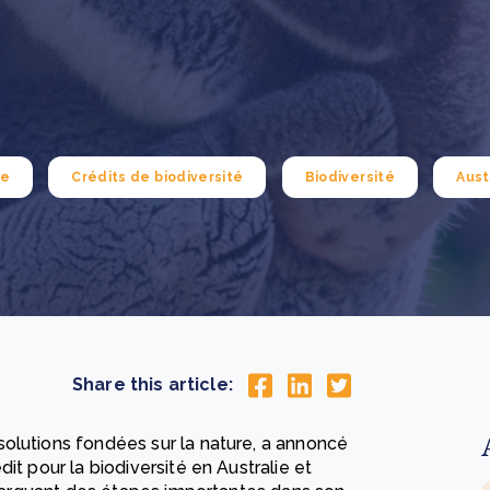
How community stewardship makes carbon credits
Th
durable
me
lus
En savoir plus
ue
Crédits de biodiversité
Biodiversité
Aust
Share this article:
olutions fondées sur la nature, a annoncé
it pour la biodiversité en Australie et