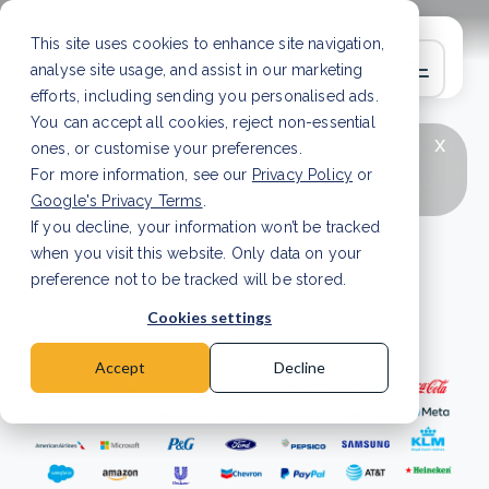
This site uses cookies to enhance site navigation,
analyse site usage, and assist in our marketing
efforts, including sending you personalised ads.
You can accept all cookies, reject non-essential
x
LAATSTE ARTIKEL
CSRD en uw positie als
ones, or customise your preferences.
leverancier: wat verandert er in 2026?
Lees
For more information, see our
Privacy Policy
or
artikel
Google's Privacy Terms
.
If you decline, your information won’t be tracked
Case studies
when you visit this website. Only data on your
preference not to be tracked will be stored.
Lees meer over bedrijven die de stap naar de
Cookies settings
duurzaamheid hebben gezet.
Accept
Decline