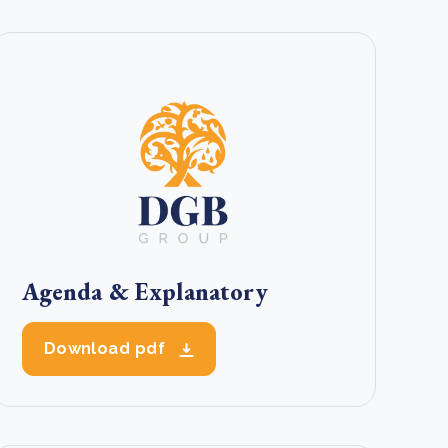
 basis leggen voor het Sauki Cookstove Nigeria
oject
RD voor het mkb: maak van dataverzoeken een
Lees meer
ncurrentievoordeel
Lees meer
Agenda & Explanatory
Download pdf