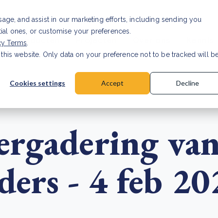
Investor relations
Vaca
usage, and assist in our marketing efforts, including sending you
tial ones, or customise your preferences.
n & Producten
Projecten
Over ons
Kennis
cy Terms
.
 this website. Only data on your preference not to be tracked will b
rancier: wat verandert er in 2026?
Lees artikel
Cookies settings
Accept
Decline
ergadering va
ers - 4 feb 20