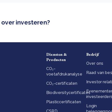
k over investeren?
Diensten &
Bedrijf
Producten
Over ons
CO₂-
Raad van bes
voetafdrukanalyse
Investor relat
CO₂-certificaten
Evenementen
Biodiversitycertificates
investeerder
Plasticcertificaten
Login
CSRD
beleggerspor