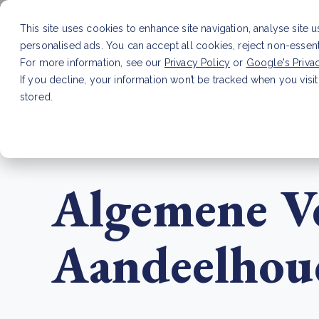
This site uses cookies to enhance site navigation, analyse site 
personalised ads. You can accept all cookies, reject non-essen
Dienste
For more information, see our
Privacy Policy
or
Google's Priva
If you decline, your information won’t be tracked when you visit
stored.
LAATSTE ARTIKEL
CSRD en uw positie als leve
Algemene V
Aandeelhoud