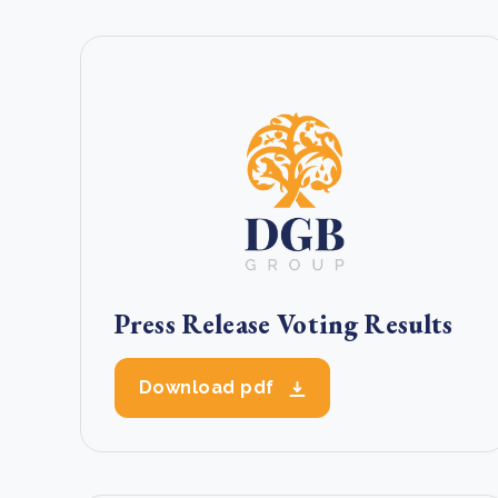
Green Wheels: transformerende stap voor
plasticinzameling in Sri Lanka
CSRD en uw positie als leverancier: wat verandert e
Lees m
in 2026?
Lees m
Press Release Voting Results
Download pdf