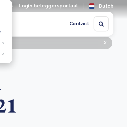
tures
Login beleggersportaal
Dutch
Contact
e
x
n
21