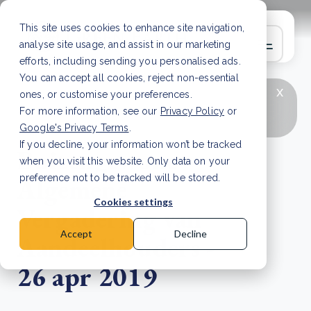
This site uses cookies to enhance site navigation,
analyse site usage, and assist in our marketing
efforts, including sending you personalised ads.
You can accept all cookies, reject non-essential
x
LAATSTE ARTIKEL
CSRD en uw positie als
ones, or customise your preferences.
leverancier: wat verandert er in 2026?
Lees
For more information, see our
Privacy Policy
or
artikel
Google's Privacy Terms
.
If you decline, your information won’t be tracked
Buitengewone
when you visit this website. Only data on your
Algemene
preference not to be tracked will be stored.
Cookies settings
Vergadering van
Accept
Decline
Aandeelhouders -
26 apr 2019