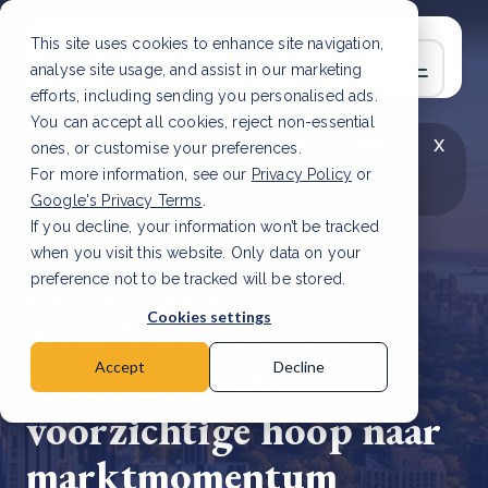
This site uses cookies to enhance site navigation,
analyse site usage, and assist in our marketing
efforts, including sending you personalised ads.
You can accept all cookies, reject non-essential
x
LAATSTE ARTIKEL
CSRD en uw positie als
ones, or customise your preferences.
leverancier: wat verandert er in 2026?
Lees
For more information, see our
Privacy Policy
or
artikel
Google's Privacy Terms
.
If you decline, your information won’t be tracked
when you visit this website. Only data on your
preference not to be tracked will be stored.
8 okt, 2025 | 3 min read
Cookies settings
New York Climate
Week 2025: Van
Accept
Decline
voorzichtige hoop naar
marktmomentum