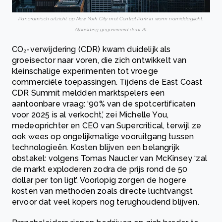
Panoramisch uitzicht op New York City met Central Park in warm namiddaglicht.
Afbeelding gegenereerd door AI.
CO₂-verwijdering (CDR) kwam duidelijk als
groeisector naar voren, die zich ontwikkelt van
kleinschalige experimenten tot vroege
commerciële toepassingen. Tijdens de East Coast
CDR Summit meldden marktspelers een
aantoonbare vraag: ‘90% van de spotcertificaten
voor 2025 is al verkocht,’ zei Michelle You,
medeoprichter en CEO van Supercritical, terwijl ze
ook wees op ongelijkmatige vooruitgang tussen
technologieën. Kosten blijven een belangrijk
obstakel: volgens Tomas Naucler van McKinsey ‘zal
de markt exploderen zodra de prijs rond de 50
dollar per ton ligt’. Voorlopig zorgen de hogere
kosten van methoden zoals directe luchtvangst
ervoor dat veel kopers nog terughoudend blijven.