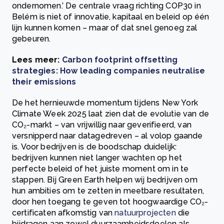
ondernomen.’ De centrale vraag richting COP30 in
Belém is niet of innovatie, kapitaal en beleid op één
lijn kunnen komen – maar of dat snel genoeg zal
gebeuren.
Lees meer:
Carbon footprint offsetting
strategies: How leading companies neutralise
their emissions
De het hernieuwde momentum tijdens New York
Climate Week 2025 laat zien dat de evolutie van de
CO₂-markt – van vrijwillig naar geverifieerd, van
versnipperd naar datagedreven – al volop gaande
is. Voor bedrijven is de boodschap duidelijk:
bedrijven kunnen niet langer wachten op het
perfecte beleid of het juiste moment om in te
stappen. Bij Green Earth helpen wij bedrijven om
hun ambities om te zetten in meetbare resultaten,
door hen toegang te geven tot hoogwaardige CO₂-
certificaten afkomstig van
natuurprojecten
die
bijdragen aan zowel duurzaamheidsdoelen als