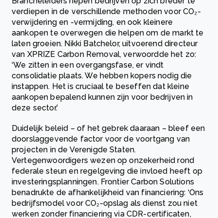
Brancheleiders riepen bedrijven op zich breder te
verdiepen in de verschillende methoden voor CO₂-
verwijdering en -vermijding, en ook kleinere
aankopen te overwegen die helpen om de markt te
laten groeien. Nikki Batchelor, uitvoerend directeur
van XPRIZE Carbon Removal, verwoordde het zo:
‘We zitten in een overgangsfase, er vindt
consolidatie plaats. We hebben kopers nodig die
instappen. Het is cruciaal te beseffen dat kleine
aankopen bepalend kunnen zijn voor bedrijven in
deze sector.’
Duidelijk beleid – of het gebrek daaraan – bleef een
doorslaggevende factor voor de voortgang van
projecten in de Verenigde Staten.
Vertegenwoordigers wezen op onzekerheid rond
federale steun en regelgeving die invloed heeft op
investeringsplanningen. Frontier Carbon Solutions
benadrukte de afhankelijkheid van financiering: ‘Ons
bedrijfsmodel voor CO₂-opslag als dienst zou niet
werken zonder financiering via CDR-certificaten,