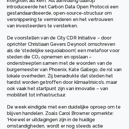
integriteit als kern.’ Als aanvulling daarop
introduceerde het Carbon Data Open Protocol een
gestandaardiseerde, open-source-structuur om
versnippering te verminderen en het vertrouwen
van investeerders te versterken.
De voorstellen van de City CDR Initiative – door
oprichter Christiaan Gevers Deynoot omschreven
als de ‘stedelijke sequoiaboom’, een metafoor voor
steden die CO₂ opnemen en opslaan –
onderstreepten samen met de woorden van de
burgemeester van Phoenix, Kate Gallego, de rol van
lokale overheden. Zij benadrukte dat steden het
hardst worden getroffen door klimaatrisico’s, maar
ook vaak het startpunt zijn van innovatie – van
mobiliteit tot infrastructuur.
De week eindigde met een duidelijke oproep om te
blijven handelen. Zoals Carol Browner opmerkte:
‘Hoewel er uitdagingen zijn in de huidige
omstandigheden, wordt er nog steeds actie