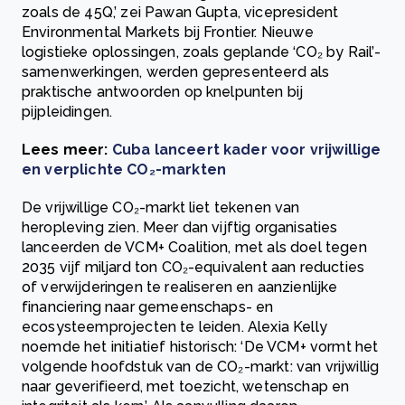
zoals de 45Q,’ zei Pawan Gupta, vicepresident
Environmental Markets bij Frontier. Nieuwe
logistieke oplossingen, zoals geplande ‘CO₂ by Rail’-
samenwerkingen, werden gepresenteerd als
praktische antwoorden op knelpunten bij
pijpleidingen.
Lees meer:
Cuba lanceert kader voor vrijwillige
en verplichte CO₂-markten
De vrijwillige CO₂-markt liet tekenen van
heropleving zien. Meer dan vijftig organisaties
lanceerden de VCM+ Coalition, met als doel tegen
2035 vijf miljard ton CO₂-equivalent aan reducties
of verwijderingen te realiseren en aanzienlijke
financiering naar gemeenschaps- en
ecosysteemprojecten te leiden. Alexia Kelly
noemde het initiatief historisch: ‘De VCM+ vormt het
volgende hoofdstuk van de CO₂-markt: van vrijwillig
naar geverifieerd, met toezicht, wetenschap en