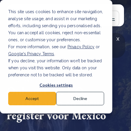
This site uses cookies to enhance site navigation,
analyse site usage, and assist in our marketing
efforts, including sending you personalised ads.
You can accept all cookies, reject non-essential
x
LAATSTE ARTIKEL
CSRD en uw positie als
ones, or customise your preferences.
leverancier: wat verandert er in 2026?
Lees
For more information, see our
Privacy Policy
or
artikel
Google's Privacy Terms
.
If you decline, your information won’t be tracked
when you visit this website. Only data on your
preference not to be tracked will be stored.
17 sep, 2025 | 3 min read
Cookies settings
Onbeperkte CO₂-
certificaten en nieuw
Accept
Decline
register voor Mexico