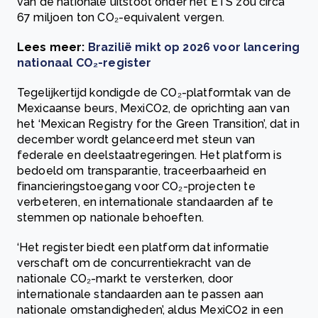
van de nationale uitstoot onder het ETS zou circa
67 miljoen ton CO₂-equivalent vergen.
Lees meer:
Brazilië mikt op 2026 voor lancering
nationaal CO₂-register
Tegelijkertijd kondigde de CO₂-platformtak van de
Mexicaanse beurs, MexiCO2, de oprichting aan van
het ‘Mexican Registry for the Green Transition’, dat in
december wordt gelanceerd met steun van
federale en deelstaatregeringen. Het platform is
bedoeld om transparantie, traceerbaarheid en
financieringstoegang voor CO₂-projecten te
verbeteren, en internationale standaarden af te
stemmen op nationale behoeften.
‘Het register biedt een platform dat informatie
verschaft om de concurrentiekracht van de
nationale CO₂-markt te versterken, door
internationale standaarden aan te passen aan
nationale omstandigheden’, aldus MexiCO2 in een