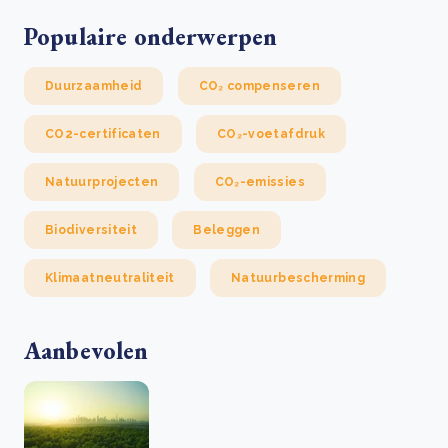
Populaire onderwerpen
Duurzaamheid
CO₂ compenseren
CO2-certificaten
CO₂-voetafdruk
Natuurprojecten
CO₂-emissies
Biodiversiteit
Beleggen
Klimaatneutraliteit
Natuurbescherming
Aanbevolen