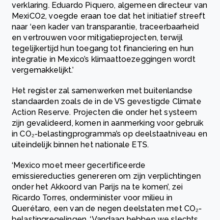
verklaring. Eduardo Piquero, algemeen directeur van
MexiCO2, voegde eraan toe dat het initiatief streeft
naar ‘een kader van transparantie, traceerbaarheid
en vertrouwen voor mitigatieprojecten, terwijl
tegelijkertijd hun toegang tot financiering en hun
integratie in Mexico’s klimaattoezeggingen wordt
vergemakkelijkt.’
Het register zal samenwerken met buitenlandse
standaarden zoals de in de VS gevestigde Climate
Action Reserve. Projecten die onder het systeem
zijn gevalideerd, komen in aanmerking voor gebruik
in CO₂-belastingprogramma’s op deelstaatniveau en
uiteindelijk binnen het nationale ETS.
‘Mexico moet meer gecertificeerde
emissiereducties genereren om zijn verplichtingen
onder het Akkoord van Parijs na te komen’, zei
Ricardo Torres, onderminister voor milieu in
Querétaro, een van de negen deelstaten met CO₂-
belastingregelingen. ‘Vandaag hebben we slechts