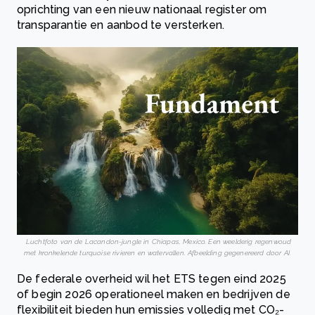
oprichting van een nieuw nationaal register om
transparantie en aanbod te versterken.
Luchtfoto van de Lacandon-jungle in Chiapas, Mexico. Een weelderig regenwoud
met kronkelende turquoise rivieren en watervallen. Afbeelding gegenereerd door AI.
De federale overheid wil het ETS tegen eind 2025
of begin 2026 operationeel maken en bedrijven de
flexibiliteit bieden hun emissies volledig met CO₂-