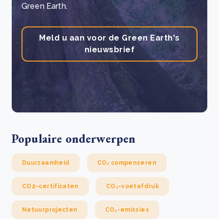
Green Earth.
Meld u aan voor de Green Earth's
nieuwsbrief
Populaire onderwerpen
Duurzaamheid
CO₂ compenseren
CO2-certificaten
CO₂-voetafdruk
Natuurprojecten
CO₂-emissies