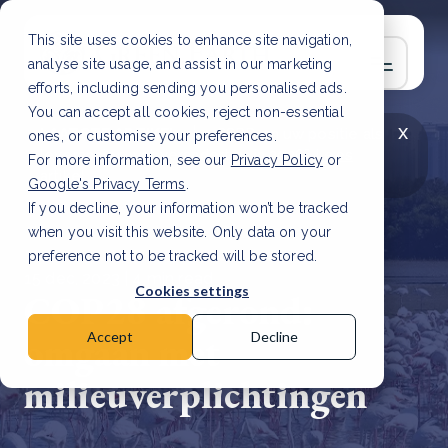
This site uses cookies to enhance site navigation,
analyse site usage, and assist in our marketing
efforts, including sending you personalised ads.
You can accept all cookies, reject non-essential
x
LAATSTE ARTIKEL
CSRD en uw positie als
ones, or customise your preferences.
leverancier: wat verandert er in 2026?
Lees
For more information, see our
Privacy Policy
or
artikel
Google's Privacy Terms
.
If you decline, your information won’t be tracked
when you visit this website. Only data on your
preference not to be tracked will be stored.
15 dec, 2023 | 4 min read
Cookies settings
COP28 afgerond:
omgaan met
Accept
Decline
milieuverplichtingen