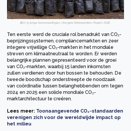
E
en rij jonge boomzaailingen, Hongera Reforestation Project, DGB.
Ten eerste werd de cruciale rol benadrukt van CO₂-
beprijzingssystemen, compliancemarkten en zeer
integere vrijwillige CO₂-markten in het mondiale
streven om klimaatneutraal te worden. Er werden
belangrijke plannen gepresenteerd voor de groei
van CO₂-markten, waarbij 15 landen inkomsten
zullen verdienen door hun bossen te behouden. De
tweede boodschap onderstreepte de noodzaak
van coördinatie tussen belanghebbenden om tegen
2024 en 2025 een solide mondiale CO₂-
marktarchitectuur te creëren.
Lees meer:
Toonaangevende CO₂-standaarden
verenigen zich voor de wereldwijde impact op
het milieu