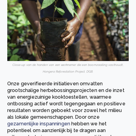
Close-up van de handen van een werknemer die een boomzaailing vasthoudt,
Hongera Reforestation Project, DGB.
Onze geverifieerde initiatieven omvatten
grootschalige herbebossingsprojecten en de inzet
van energiezuinige kooktoestellen, waarmee
ontbossing actief wordt tegengegaan en positieve
resultaten worden geboekt voor zowel het milieu
als lokale gemeenschappen. Door onze
gezamenlijke inspanningen
hebben we het
potentieel om aanzienlijk bij te dragen aan