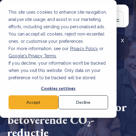
This site uses cookies to enhance site navigation,
analyse site usage, and assist in our marketing
efforts, including sending you personalised ads.
You can accept all cookies, reject non-essential
x
LAATSTE ARTIKEL
CSRD en uw positie als
ones, or customise your preferences.
leverancier: wat verandert er in 2026?
Lees
For more information, see our
Privacy Policy
or
artikel
Google's Privacy Terms
.
If you decline, your information won’t be tracked
when you visit this website. Only data on your
preference not to be tracked will be stored.
10 nov, 2023 | 4 min read
Cookies settings
Subway Surfers werkt
samen met J-Balvin voor
Accept
Decline
betoverende CO₂-
reductie