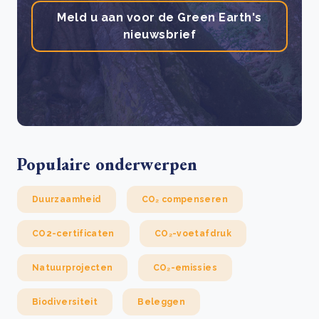
Meld u aan voor de Green Earth's
nieuwsbrief
Populaire onderwerpen
Duurzaamheid
CO₂ compenseren
CO2-certificaten
CO₂-voetafdruk
Natuurprojecten
CO₂-emissies
Biodiversiteit
Beleggen