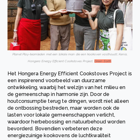
Planet Play-teamleden met een lokale man die een kookoven vasthoudt, Kenia,
Hongera Energy Efficient Cookstoves Project,
Green Earth
.
Het Hongera Energy Efficient Cookstoves Project is
een inspirerend voorbeeld van duurzame
ontwikkeling, waarbij het welzijn van het milieu en
de gemeenschap in harmonie zijn. Door de
houtconsumptie terug te dringen, wordt niet alleen
de ontbossing bestreden, maar worden ook de
lasten voor lokale gemeenschappen verlicht,
waardoor herbebossing en natuurbehoud worden
bevorderd. Bovendien verbeteren deze
energiezuinige kookovens de luchtkwaliteit