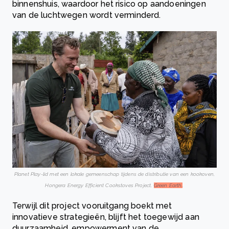
binnenshuis, waardoor het risico op aandoeningen
van de luchtwegen wordt verminderd.
Planet Play-lid met een lokale gemeenschap tijdens de distributie van een kookoven,
Hongera Energy Efficient Cookstoves Project,
Green Earth.
.
Terwijl dit project vooruitgang boekt met
innovatieve strategieën, blijft het toegewijd aan
duurzaamheid, empowerment van de