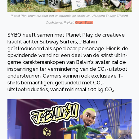
Planet Play-team rondom een energiezuinige kookoven, Hongera Energy Efficient
Cookstoves Project,
Green Earth.
SYBO heeft samen met Planet Play, de creatieve
kracht achter Subway Surfers, J Balvin
geïntroduceerd als speelbaar personage. Hier is de
opwindende wending: een deel van de winst uit in-
game karakteraankopen van Balvin's avatar zal de
inspanningen ter vermindering van de CO₂-uitstoot
ondersteunen. Gamers kunnen ook exclusieve T-
shirts bemachtigen, gebundeld met CO₂-
uitstootreducties, vanaf minimaal 100 kg CO₂.