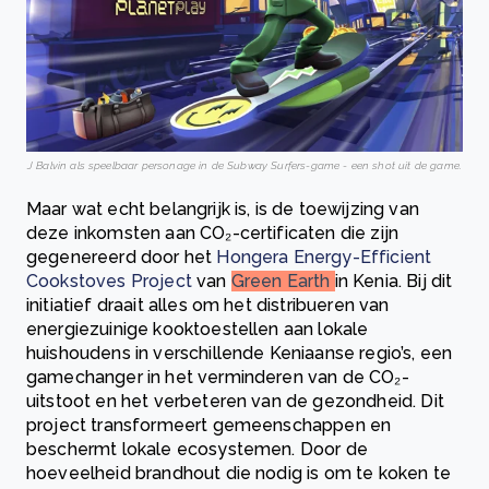
J Balvin als speelbaar personage in de Subway Surfers-game - een shot uit de game.
Maar wat echt belangrijk is, is de toewijzing van
deze inkomsten aan CO₂-certificaten die zijn
gegenereerd door het
Hongera Energy-Efficient
Cookstoves Project
van
Green Earth
in Kenia. Bij dit
initiatief draait alles om het distribueren van
energiezuinige kooktoestellen aan lokale
huishoudens in verschillende Keniaanse regio’s, een
gamechanger in het verminderen van de CO₂-
uitstoot en het verbeteren van de gezondheid. Dit
project transformeert gemeenschappen en
beschermt lokale ecosystemen. Door de
hoeveelheid brandhout die nodig is om te koken te