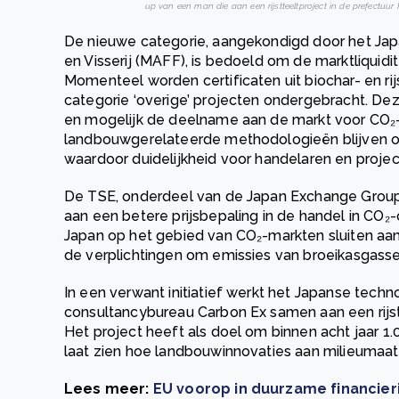
up van een man die aan een rijstteeltproject in de prefectuu
De nieuwe categorie, aangekondigd door het Ja
en Visserij (MAFF), is bedoeld om de marktliquidi
Momenteel worden certificaten uit biochar- en ri
categorie ‘overige’ projecten ondergebracht. D
en mogelijk de deelname aan de markt voor CO₂-
landbouwgerelateerde methodologieën blijven on
waardoor duidelijkheid voor handelaren en proje
De TSE, onderdeel van de Japan Exchange Group, 
aan een betere prijsbepaling in de handel in CO₂
Japan op het gebied van CO₂-markten sluiten aa
de verplichtingen om emissies van broeikasgass
In een verwant initiatief werkt het Japanse tech
consultancybureau Carbon Ex samen aan een rijst
Het project heeft als doel om binnen acht jaar 1
laat zien hoe landbouwinnovaties aan milieumaat
Lees meer:
EU voorop in duurzame financie