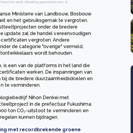
r Fukushima werkt. Afbeelding gegenereerd door AI.
panse Ministerie van Landbouw, Bosbouw
teit en het gebruiksgemak te vergroten.
jstteeltprojecten onder de bredere
eze update zal de handel vereenvoudigen
certificaten vergroten. Andere
der de categorie "overige" vermeld,
ctontwikkelaars wordt behouden.
is een van de platforms in het land die
-certificaten werken. De inspanningen van
n bij de bredere duurzaamheidsdoelen en
en te verminderen.
nologiebedrijf Nihon Denkei met
teeltproject in de prefectuur Fukushima.
.000 ton CO₂-uitstoot te verminderen en
regelen kunnen bijdragen.
ring met recordbrekende groene