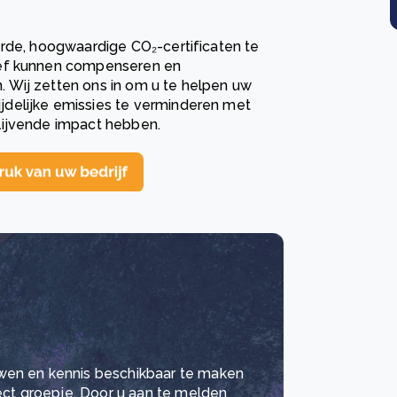
erde, hoogwaardige CO₂-certificaten te
ief kunnen compenseren en
 Wij zetten ons in om u te helpen uw
delijke emissies te verminderen met
lijvende impact hebben.
wen en kennis beschikbaar te maken
lect groepje. Door u aan te melden