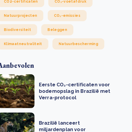
CO2-certificaten
CO₂-voetafdruk
Natuurprojecten
CO₂-emissies
Biodiversiteit
Beleggen
Klimaatneutraliteit
Natuurbescherming
Aanbevolen
Eerste CO₂-certificaten voor
bodemopslag in Brazilië met
Verra-protocol
Brazilië lanceert
miljardenplan voor