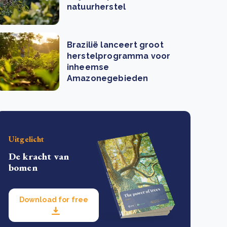
natuurherstel
Brazilië lanceert groot
herstelprogramma voor
inheemse
Amazonegebieden
Uitgelicht
De kracht van
bomen
Download for free