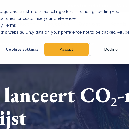
Investor relations
Vaca
usage, and assist in our marketing efforts, including sending you
tial ones, or customise your preferences.
n & Producten
Projecten
Over ons
Kennis
cy Terms
.
 this website. Only data on your preference not to be tracked will b
rancier: wat verandert er in 2026?
Lees artikel
Cookies settings
Accept
Decline
 lanceert CO₂
ijst