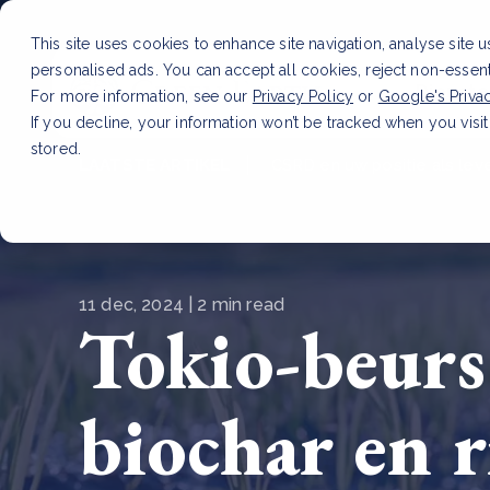
This site uses cookies to enhance site navigation, analyse site 
personalised ads. You can accept all cookies, reject non-essen
Dienste
For more information, see our
Privacy Policy
or
Google's Priva
If you decline, your information won’t be tracked when you visit
stored.
LAATSTE ARTIKEL
CSRD en uw positie als leve
11 dec, 2024 | 2 min read
Tokio-beurs
biochar en r