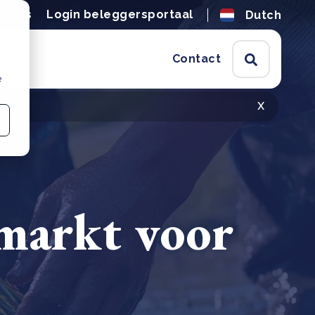
tures
Login beleggersportaal
Dutch
Contact
e
x
-markt voor