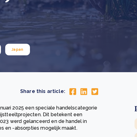
Drie stappen die het herstel van Kenia’s bossen
De
versnellen
Pr
r
Wat is een ecologische voetafdruk en hoe verkleint u
CS
eer
Lees meer
hem?
co
eer
Lees meer
Japan
Share this article:
nuari 2025 een speciale handelscategorie
ijstteeltprojecten. Dit betekent een
 2023 werd gelanceerd en de handel in
es en -absorpties mogelijk maakt.