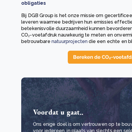
obligaties
Bij DGB Group is het onze missie om gecertifice
leveren waarmee bedrijven hun emissies effect
betekenisvolle duurzaamheid kunnen bevorderen.
CO₂-voetafdruk nauwkeurig te meten en onvermij
betrouwbare
natuurprojecten
die een echte en b
Voordat u gaat..
Ons enige doel is om vertrouwen op te bou
voor iedereen, in plaats van slechts een se