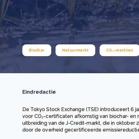
Green Wheels: transformerende stap voor
plasticinzameling in Sri Lanka
CSRD en uw positie als leverancier: wat verandert e
Lees m
in 2026?
Lees m
Biochar
Natuurmarkt
CO₂-markten
Eindredactie
De Tokyo Stock Exchange (TSE) introduceert 6 ja
voor CO₂-certificaten afkomstig van biochar- en r
uitbreiding van de J-Credit-markt, die in oktober
door de overheid gecertificeerde emissiereducti