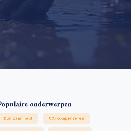
 basis leggen voor het Sauki Cookstove Nigeria
oject
RD voor het mkb: maak van dataverzoeken een
Lees meer
ncurrentievoordeel
Lees meer
Populaire onderwerpen
Duurzaamheid
CO₂ compenseren