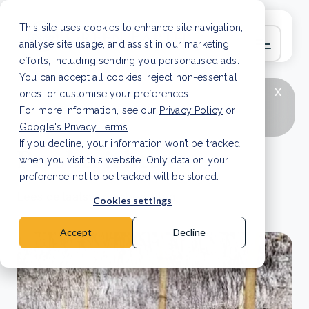
This site uses cookies to enhance site navigation,
analyse site usage, and assist in our marketing
efforts, including sending you personalised ads.
You can accept all cookies, reject non-essential
x
LAATSTE ARTIKEL
CSRD en uw positie als
ones, or customise your preferences.
leverancier: wat verandert er in 2026?
Lees
For more information, see our
Privacy Policy
or
artikel
Google's Privacy Terms
.
If you decline, your information won’t be tracked
Persberichten
when you visit this website. Only data on your
preference not to be tracked will be stored.
Lees de laatste persberichten.
Cookies settings
Accept
Decline