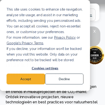
This site uses cookies to enhance site navigation,
analyse site usage, and assist in our marketing
efforts, including sending you personalised ads.
You can accept all cookies, reject non-essential
x
LAATSTE ARTIKEL
CSRD en uw positie als
ones, or customise your preferences.
leverancier: wat verandert er in 2026?
Lees
For more information, see our
Privacy Policy
or
artikel
Google's Privacy Terms
.
If you decline, your information won’t be tracked
Verken CO₂-
when you visit this website. Only data on your
markten en
preference not to be tracked will be stored.
Cookies settings
milieuprojecten
Accept
Decline
Blijf op de hoogte van de nieuwste ontwikkelingen
en trends in milieuprojecten en de CO₂-markt.
Ontdek innovatieve projecten, nieuwe
technologieën en best practices voor natuurherstel