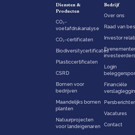
Diensten &
Bedrijf
Producten
Over ons
CO₂-
Raad van bes
voetafdrukanalyse
Investor relat
CO₂-certificaten
Evenementen
Biodiversitycertificates
investeerder
Plasticcertificaten
Login
CSRD
beleggerspor
Bomen voor
Financiële
bedrijven
verslagleggi
Maandelijks bomen
Persberichte
planten
Vacatures
Natuurprojecten
Contact
voor landeigenaren