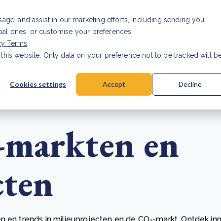
Investor relations
Vaca
usage, and assist in our marketing efforts, including sending you
tial ones, or customise your preferences.
n & Producten
Projecten
Over ons
Kennis
cy Terms
.
 this website. Only data on your preference not to be tracked will b
rancier: wat verandert er in 2026?
Lees artikel
Cookies settings
Accept
Decline
-markten en
cten
n en trends in milieuprojecten en de CO₂-markt. Ontdek in