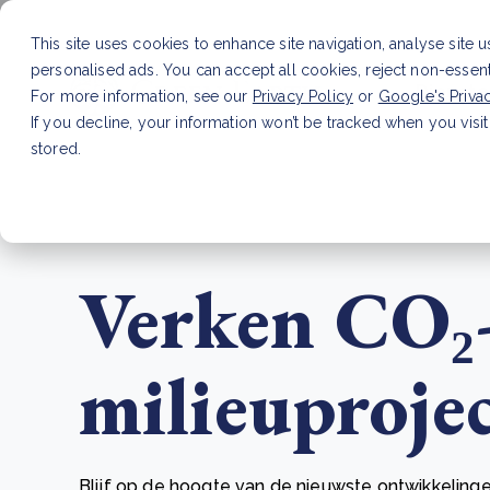
This site uses cookies to enhance site navigation, analyse site 
personalised ads. You can accept all cookies, reject non-essen
Dienste
For more information, see our
Privacy Policy
or
Google's Priva
If you decline, your information won’t be tracked when you visit
stored.
LAATSTE ARTIKEL
CSRD en uw positie als leve
Verken CO₂
milieuproje
Blijf op de hoogte van de nieuwste ontwikkelinge