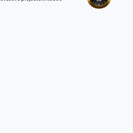
 basis leggen voor het Sauki Cookstove Nigeria
oject
RD voor het mkb: maak van dataverzoeken een
Lees meer
ncurrentievoordeel
Lees meer