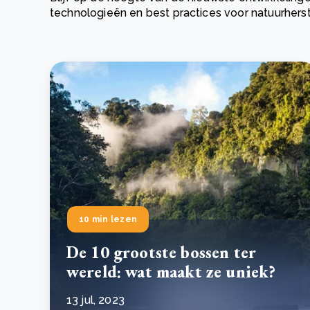
technologieën en best practices voor natuurhers
Green Wheels: transformerende stap voor
plasticinzameling in Sri Lanka
CSRD en uw positie als leverancier: wat verandert e
Lees m
in 2026?
Lees m
10 min lezen
De 10 grootste bossen ter
wereld: wat maakt ze uniek?
13 jul, 2023