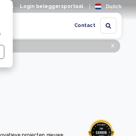
tures
Login beleggersportaal
Dutch
Contact
e
x
novatieve projecten, nieuwe