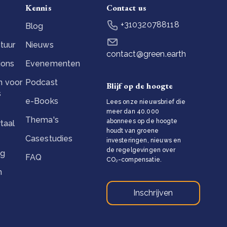
Kennis
Contact us
+310320788118
Blog
tuur
Nieuws
contact@green.earth
ions
Evenementen
 voor
Podcast
Blijf op de hoogte
s
e-Books
Lees onze nieuwsbrief die
meer dan 40.000
Thema's
abonnees op de hoogte
taal
houdt van groene
Casestudies
investeringen, nieuws en
de regelgevingen over
ng
FAQ
CO₂-compensatie.
n
Inschrijven