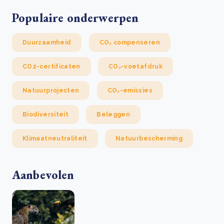
Populaire onderwerpen
Duurzaamheid
CO₂ compenseren
CO2-certificaten
CO₂-voetafdruk
Natuurprojecten
CO₂-emissies
Biodiversiteit
Beleggen
Klimaatneutraliteit
Natuurbescherming
Aanbevolen