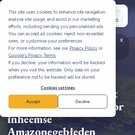
This site uses cookies to enhance site navigation,
analyse site usage, and assist in our marketing
efforts, including sending you personalised ads.
You can accept all cookies, reject non-essential
x
LAATSTE ARTIKEL
CSRD en uw positie als
ones, or customise your preferences.
leverancier: wat verandert er in 2026?
Lees
For more information, see our
Privacy Policy
or
artikel
Google's Privacy Terms
.
If you decline, your information won’t be tracked
when you visit this website. Only data on your
preference not to be tracked will be stored.
16 apr, 2025 | 2 min read
Cookies settings
Brazilië lanceert groot
herstelprogramma voor
Accept
Decline
inheemse
Amazonegebieden