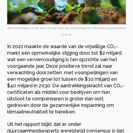
Boomzaailingen in een bos met een man op de achtergrond. Afbeelding gegenereerd
door AI.
In 2021 maakte de waarde van de vrijwillige CO₂-
markt een opmerkelijke stijging door, tot $2 miljard,
wat een verviervoudiging is ten opzichte van het
voorgaande jaar. Deze positieve trend zal naar
verwachting doorzetten, met voorspellingen van
een mogelijke groei tot tussen de $10 miljard en
$40 miljard in 2030. De aantrekkingskracht van CO₂-
certificaten als middel voor bedrijven om hun
uitstoot te compenseren is groter dan ooit,
gedreven door de gezamenlijke inspanning om
klimaatneutraliteit te bereiken.
Uit het rapport blijkt dat er onder
duurzaamheidsexperts wereldwijd consensus is dat