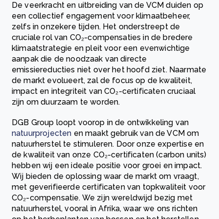
De veerkracht en uitbreiding van de VCM duiden op
een collectief engagement voor klimaatbeheer,
zelfs in onzekere tijden. Het onderstreept de
cruciale rol van CO₂-compensaties in de bredere
klimaatstrategie en pleit voor een evenwichtige
aanpak die de noodzaak van directe
emissiereducties niet over het hoofd ziet. Naarmate
de markt evolueert, zal de focus op de kwaliteit,
impact en integriteit van CO₂-certificaten cruciaal
zijn om duurzaam te worden.
DGB Group loopt voorop in de ontwikkeling van
natuurprojecten
en maakt gebruik van de VCM om
natuurherstel te stimuleren. Door onze expertise en
de kwaliteit van onze CO₂-certificaten (carbon units)
hebben wij een ideale positie voor groei en impact.
Wij bieden de oplossing waar de markt om vraagt,
met geverifieerde certificaten van topkwaliteit voor
CO₂-compensatie. We zijn wereldwijd bezig met
natuurherstel, vooral in Afrika, waar we ons richten