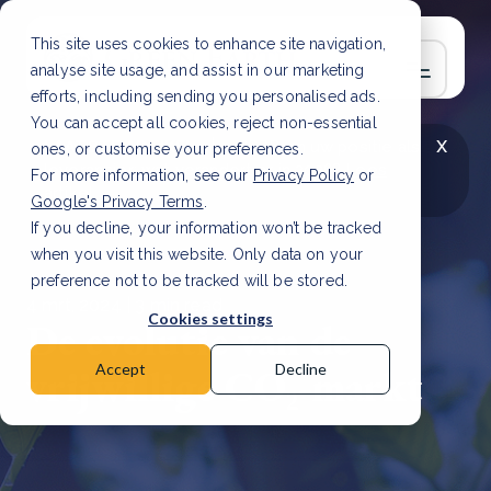
This site uses cookies to enhance site navigation,
analyse site usage, and assist in our marketing
efforts, including sending you personalised ads.
You can accept all cookies, reject non-essential
x
LAATSTE ARTIKEL
CSRD en uw positie als
ones, or customise your preferences.
leverancier: wat verandert er in 2026?
Lees
For more information, see our
Privacy Policy
or
artikel
Google's Privacy Terms
.
If you decline, your information won’t be tracked
when you visit this website. Only data on your
preference not to be tracked will be stored.
4 mrt, 2024 | 3 min read
Cookies settings
De evolutie van de
vrijwillige CO₂-markt
Accept
Decline