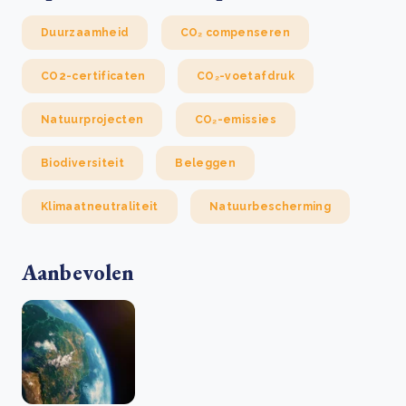
Duurzaamheid
CO₂ compenseren
CO2-certificaten
CO₂-voetafdruk
Natuurprojecten
CO₂-emissies
Biodiversiteit
Beleggen
Klimaatneutraliteit
Natuurbescherming
Aanbevolen