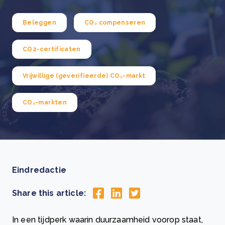
Beleggen
CO₂ compenseren
CO2-certificaten
Vrijwillige (geverifieerde) CO₂-markt
CO₂-markten
Eindredactie
Share this article:
In een tijdperk waarin duurzaamheid voorop staat,