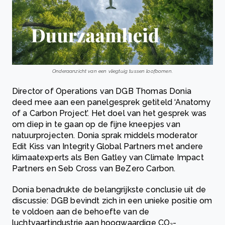
Onderaanzicht van een vliegtuig tussen loofbomen.
Director of Operations van DGB Thomas Donia
deed mee aan een panelgesprek getiteld ‘Anatomy
of a Carbon Project’. Het doel van het gesprek was
om diep in te gaan op de fijne kneepjes van
natuurprojecten. Donia sprak middels moderator
Edit Kiss van Integrity Global Partners met andere
klimaatexperts als Ben Gatley van Climate Impact
Partners en Seb Cross van BeZero Carbon.
Donia benadrukte de belangrijkste conclusie uit de
discussie: DGB bevindt zich in een unieke positie om
te voldoen aan de behoefte van de
luchtvaartindustrie aan hoogwaardige CO₂-