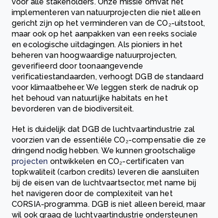
voor alle stakeholders. Onze missie omvat het
implementeren van natuurprojecten die niet alleen
gericht zijn op het verminderen van de CO₂-uitstoot,
maar ook op het aanpakken van een reeks sociale
en ecologische uitdagingen. Als pioniers in het
beheren van hoogwaardige natuurprojecten,
geverifieerd door toonaangevende
verificatiestandaarden, verhoogt DGB de standaard
voor klimaatbeheer. We leggen sterk de nadruk op
het behoud van natuurlijke habitats en het
bevorderen van de biodiversiteit.
Het is duidelijk dat DGB de luchtvaartindustrie zal
voorzien van de essentiële CO₂-compensatie die ze
dringend nodig hebben. We kunnen grootschalige
projecten
ontwikkelen en CO₂-certificaten van
topkwaliteit (carbon credits) leveren die aansluiten
bij de eisen van de luchtvaartsector, met name bij
het navigeren door de complexiteit van het
CORSIA-programma. DGB is niet alleen bereid, maar
wil ook graag de luchtvaartindustrie ondersteunen