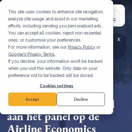
This site uses cookies to enhance site navigation,
analyse site usage, and assist in our marketing
efforts, including sending you personalised ads.
You can accept all cookies, reject non-essential
x
LAATSTE ARTIKEL
CSRD en uw positie als
ones, or customise your preferences.
leverancier: wat verandert er in 2026?
Lees
For more information, see our
Privacy Policy
or
artikel
Google's Privacy Terms
.
If you decline, your information won’t be tracked
when you visit this website. Only data on your
preference not to be tracked will be stored.
6 feb, 2024 | 3 min read
Cookies settings
DGB’s Director of
Operations neemt deel
Accept
Decline
aan het panel op de
Airline Economics