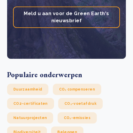
Meld u aan voor de Green Earth's
nieuwsbrief
Populaire onderwerpen
Duurzaamheid
CO₂ compenseren
CO2-certificaten
CO₂-voetafdruk
Natuurprojecten
CO₂-emissies
Biodiversiteit
Beleggen