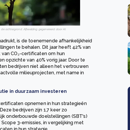
 de achtergrond. Afbeelding gegenereerd door AI.
enadrukt, is de toenemende afhankelijkheid
lingen te behalen. Dit jaar heeft 42% van
 van CO₂-certificaten om hun
en opzichte van 40% vorig jaar. Door te
ten bedrijven niet alleen het vertrouwen
actvolle milieuprojecten, met name in
utie in duurzaam investeren
certificaten opnemen in hun strategieën
eze bedrijven zijn 1,7 keer zo
lijk onderbouwde doelstellingen (SBT's)
 Scope 3-emissies, in vergelijking met
aten in hun strategie.