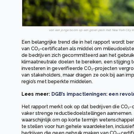
van een jonge boom op een groen plein met New York City in
Een belangrijke trend die in het rapport wordt b
van CO₂-certificaten als middel om milieudoelstel
de bedrijven zich gecommitteerd aan het gebruik
klimaatneutrale doelen te bereiken, een stijging t
investeren in geverifieerde CO₂-projecten vergro
van stakeholders, maar dragen ze ook bij aan imp
regio’s met beperkte middelen.
Lees meer:
DGB’s impactleningen: een revol
Het rapport merkt ook op dat bedrijven die CO₂-
vaker strenge reductiedoelstellingen aannemen. D
waarschijnlijk om op korte termijn wetenschappe
te stellen voor hun gehele waardeketen, inclusief
bedrijven die geen gebruik maken van CO₂-certific