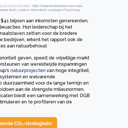
9 tot 2024 toont. Bron:
https://www.climateimpact.com/news-
s+release+&utm_medium=Article+&utm_campaign=FG500+2024
k $41 biljoen aan inkomsten genereerden,
ieuacties. Hun leiderschap bij het
maatstaven zetten voor de bredere
e bedrijven, erkent het rapport ook de
ttes aan natuurbehoud.
riteit geven, speelt de vrijwillige markt
ndersteunen van wereldwijde inspanningen
oup's
natuurprojecten
van hoge integriteit,
cosystemen en welvarende
 duurzaamheid voor de lange termijn en
oldoen aan de strengste milieunormen.
ficaten biedt een samenwerking met DGB
timuleren en te profiteren van de