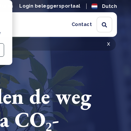
tures
Login beleggersportaal
Dutch
Contact
e
x
den de weg
ia CO₂-