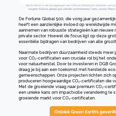
die de trends in de toezeggingen van Fortune Global 500-bedrijven van 201
insights/fortune-global-500-climate-commitments/?utm_source=Pres
De Fortune Global 500, die vorig jaar gezamenlij
heeft een aanzienlijke invloed op wereldwijde mil
aannemen van robuuste strategieën kan nieuwe 
private sector. Hoewel de focus ligt op deze grot
essentiële bijdragen van bedrijven van alle groo
Naarmate bedrijven duurzaamheid steeds meer prio
voor CO₂-certificaten een cruciale rol bij het o
voor natuurherstel. Door te investeren in DGB Gr
draag je bij aan een toekomst met herstelde e
gemeenschappen. Onze projecten richten zich op
produceren hoogwaardige CO₂-certificaten die v
Met de groeiende vraag naar premium CO₂-certi
een unieke kans om impactvolle verandering te s
groeiende markt voor CO₂-certificaten.