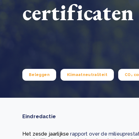
certificaten
Green Wheels: transformerende stap voor
plasticinzameling in Sri Lanka
CSRD en uw positie als leverancier: wat verandert e
Lees m
in 2026?
Lees m
Beleggen
Klimaatneutraliteit
CO₂ c
Eindredactie
Het zesde jaarlijkse
rapport over de milieupresta