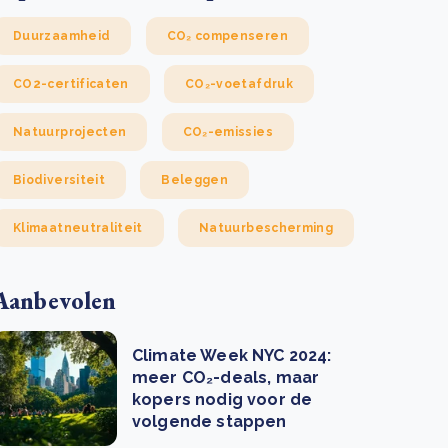
Duurzaamheid
CO₂ compenseren
CO2-certificaten
CO₂-voetafdruk
Natuurprojecten
CO₂-emissies
Biodiversiteit
Beleggen
Klimaatneutraliteit
Natuurbescherming
Aanbevolen
Climate Week NYC 2024:
meer CO₂-deals, maar
kopers nodig voor de
volgende stappen