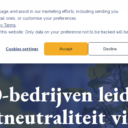
Investor relations
Vaca
usage, and assist in our marketing efforts, including sending you
tial ones, or customise your preferences.
n & Producten
Projecten
Over ons
Kennis
cy Terms
.
 this website. Only data on your preference not to be tracked will b
rancier: wat verandert er in 2026?
Lees artikel
Cookies settings
Accept
Decline
-bedrijven lei
neutraliteit v