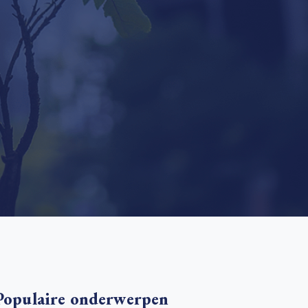
 basis leggen voor het Sauki Cookstove Nigeria
oject
RD voor het mkb: maak van dataverzoeken een
Lees meer
ncurrentievoordeel
Lees meer
Populaire onderwerpen