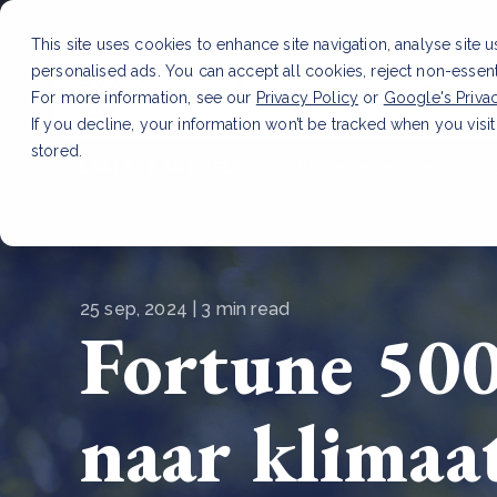
This site uses cookies to enhance site navigation, analyse site 
personalised ads. You can accept all cookies, reject non-essen
Dienste
For more information, see our
Privacy Policy
or
Google's Priva
If you decline, your information won’t be tracked when you visit
stored.
LAATSTE ARTIKEL
CSRD en uw positie als leve
25 sep, 2024 | 3 min read
Fortune 500
naar klimaat