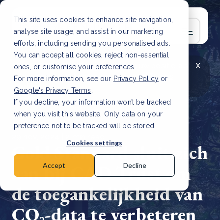
This site uses cookies to enhance site navigation,
analyse site usage, and assist in our marketing
efforts, including sending you personalised ads.
You can accept all cookies, reject non-essential
x
LAATSTE ARTIKEL
CSRD en uw positie als
ones, or customise your preferences.
leverancier: wat verandert er in 2026?
Lees
For more information, see our
Privacy Policy
or
artikel
Google's Privacy Terms
.
If you decline, your information won’t be tracked
when you visit this website. Only data on your
preference not to be tracked will be stored.
29 nov, 2024 | 2 min read
Cookies settings
Gold Standard sluit zich
aan bij CAD Trust om
Accept
Decline
de toegankelijkheid van
CO₂-data te verbeteren