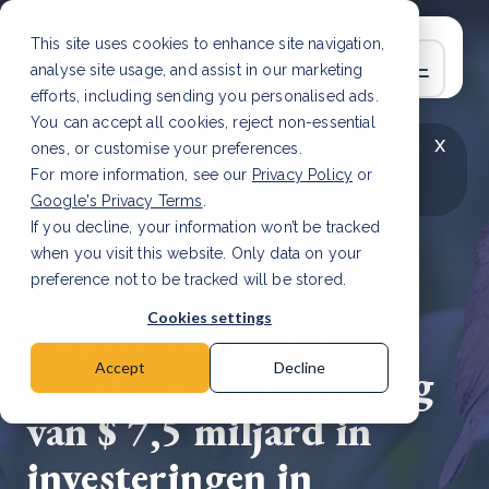
This site uses cookies to enhance site navigation,
analyse site usage, and assist in our marketing
efforts, including sending you personalised ads.
You can accept all cookies, reject non-essential
x
LAATSTE ARTIKEL
CSRD en uw positie als
ones, or customise your preferences.
leverancier: wat verandert er in 2026?
Lees
For more information, see our
Privacy Policy
or
artikel
Google's Privacy Terms
.
If you decline, your information won’t be tracked
when you visit this website. Only data on your
preference not to be tracked will be stored.
6 nov, 2023 | 2 min read
Cookies settings
Impact van bedrijven
zorgt voor een stijging
Accept
Decline
van $ 7,5 miljard in
investeringen in