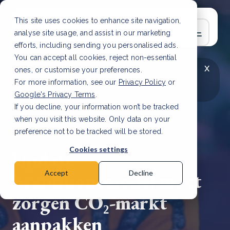
This site uses cookies to enhance site navigation,
analyse site usage, and assist in our marketing
efforts, including sending you personalised ads.
You can accept all cookies, reject non-essential
x
LAATSTE ARTIKEL
CSRD en uw positie als
ones, or customise your preferences.
leverancier: wat verandert er in 2026?
Lees
For more information, see our
Privacy Policy
or
artikel
Google's Privacy Terms
.
If you decline, your information won’t be tracked
when you visit this website. Only data on your
preference not to be tracked will be stored.
23 dec, 2024 | 2 min read
Cookies settings
Update
brandhoutmodel moet
Accept
Decline
zorgen CO₂-markt
aanpakken