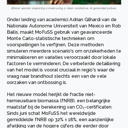
African woman preparing a meal using a clean cookstove. Ai generated picture.
Onder leiding van academici Adrian Gilhardi van de
Nationale Autonome Universiteit van Mexico en Rob
Bailis, maakt MoFuSS gebruik van geavanceerde
Monte Carlo-statistische technieken om
voorspellingen te verfijnen. Deze methoden
simuleren meerdere scenario's om onzekerheden te
minimaliseren en variaties veroorzaakt door lokale
factoren te verminderen. De verbeterde detaillering
van het model is vooral cruciaal in regio's waar de
vraag naar brandhout slechts een van de vele
oorzaken van ontbossing is.
Het nieuwe model herijkt de fractie niet-
hernieuwbare biomassa (fNRB), een belangrijke
maatstaf bij de berekening van CO₂-certificaten.
Sinds juni schat MoFuSS het wereldwijde
gemiddelde fNRB op 32% ± 18%, een aanzienlijke
afwijking van de hogere cijfers die eerder door