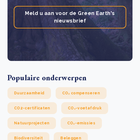
Meld u aan voor de Green Earth's
nieuwsbrief
Populaire onderwerpen
Duurzaamheid
CO₂ compenseren
CO2-certificaten
CO₂-voetafdruk
Natuurprojecten
CO₂-emissies
Biodiversiteit
Beleggen