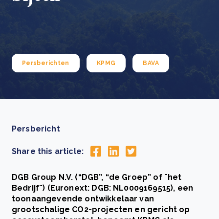
Persberichten
KPMG
BAVA
Persbericht
Share this article:
DGB Group N.V. (“DGB”, “de Groep” of ¨het
Bedrijf¨) (Euronext: DGB: NL0009169515), een
toonaangevende ontwikkelaar van
grootschalige CO2-projecten en gericht op