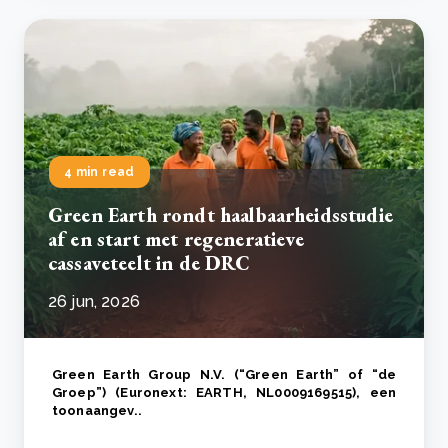
4 min read
Green Earth rondt haalbaarheidsstudie
af en start met regeneratieve
cassaveteelt in de DRC
26 jun, 2026
Green Earth Group N.V. (“Green Earth” of “de
Groep”) (Euronext: EARTH, NL0009169515), een
toonaangev..