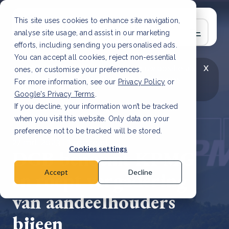
This site uses cookies to enhance site navigation,
analyse site usage, and assist in our marketing
efforts, including sending you personalised ads.
You can accept all cookies, reject non-essential
x
LAATSTE ARTIKEL
CSRD en uw positie als
ones, or customise your preferences.
leverancier: wat verandert er in 2026?
Lees
For more information, see our
Privacy Policy
or
artikel
Google's Privacy Terms
.
If you decline, your information won’t be tracked
when you visit this website. Only data on your
preference not to be tracked will be stored.
27 mrt, 2023 | 3 min read
Cookies settings
DGB benoemt KPMG
en roept vergadering
Accept
Decline
van aandeelhouders
bijeen