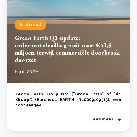
6 min read
Green Earth Q2-update:
orderportefeuille groeit naar €41,5
miljoen terwijl commerciële doorbraak
doorzet
6 jul, 2026
Green Earth Group N.V. ("Green Earth" of "de
Groep") (Euronext: EARTH, NL0009169515), een
toonaangev..
Lees meer