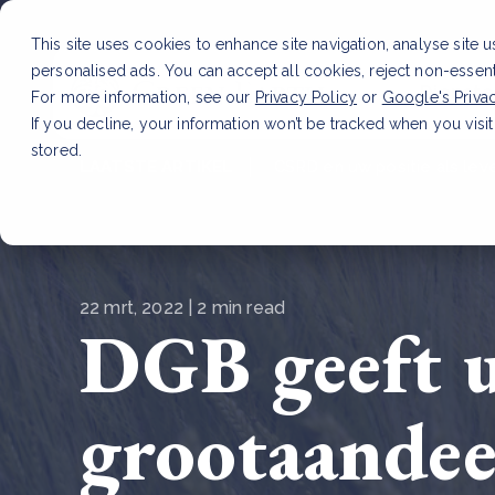
This site uses cookies to enhance site navigation, analyse site 
personalised ads. You can accept all cookies, reject non-essen
Dienste
For more information, see our
Privacy Policy
or
Google's Priva
If you decline, your information won’t be tracked when you visit
stored.
LAATSTE ARTIKEL
CSRD en uw positie als leve
22 mrt, 2022 | 2 min read
DGB geeft u
grootaandee