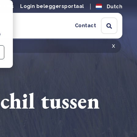
tures
Login beleggersportaal
Dutch
Contact
e
x
chil tussen