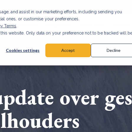
Investor relations
Vaca
usage, and assist in our marketing efforts, including sending you
tial ones, or customise your preferences.
n & Producten
Projecten
Over ons
Kennis
cy Terms
.
 this website. Only data on your preference not to be tracked will b
rancier: wat verandert er in 2026?
Lees artikel
Cookies settings
Accept
Decline
pdate over ges
lhouders