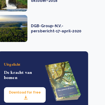
oktober-2018
DGB-Group-N.V.-
persbericht-17-april-2020
Uitgelicht
De kracht van
bomen
Download for free