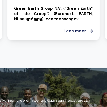
Green Earth Group N.V. (“Green Earth”
of “de Groep”) (Euronext: EARTH,
NL0009169515), een toonaangev..
Lees meer
 kunnen creëren voor uw duurzaamheidstraject.