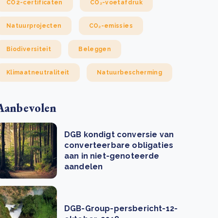
CO2-certificaten
CO₂-voetafdruk
Natuurprojecten
CO₂-emissies
Biodiversiteit
Beleggen
Klimaatneutraliteit
Natuurbescherming
Aanbevolen
DGB kondigt conversie van
converteerbare obligaties
aan in niet-genoteerde
aandelen
DGB-Group-persbericht-12-