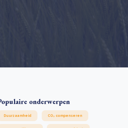
 basis leggen voor het Sauki Cookstove Nigeria
oject
RD voor het mkb: maak van dataverzoeken een
Lees meer
ncurrentievoordeel
Lees meer
Populaire onderwerpen
Duurzaamheid
CO₂ compenseren