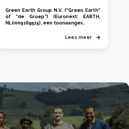
Green Earth Group N.V. (“Green Earth”
of “de Groep”) (Euronext: EARTH,
NL0009169515), een toonaangev..
Lees meer