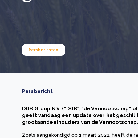
Green Wheels: transformerende stap voor
plasticinzameling in Sri Lanka
CSRD en uw positie als leverancier: wat verandert e
Lees m
in 2026?
Lees m
Persberichten
Persbericht
DGB Group N.V. (“DGB”, “de Vennootschap” of
geeft vandaag een update over het geschil 
grootaandeelhouders van de Vennootschap
Zoals aangekondigd op 1 maart 2022, heeft de 