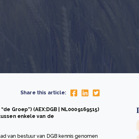
Drie stappen die het herstel van Kenia’s bossen
De
versnellen
Pr
r
Wat is een ecologische voetafdruk en hoe verkleint u
CS
eer
Lees meer
hem?
co
eer
Lees meer
Share this article:
 “de Groep”) (AEX:DGB | NL0009169515)
tussen enkele van de
.
raad van bestuur van DGB kennis genomen