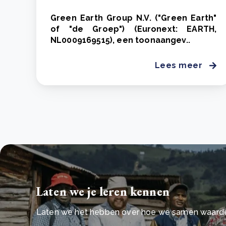
Green Earth Group N.V. ("Green Earth"
of "de Groep") (Euronext: EARTH,
NL0009169515), een toonaangev..
Lees meer
Laten we je leren kennen
Laten we het hebben over hoe we samen waarde