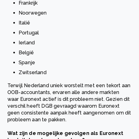
Frankrijk
Noorwegen
Italië
P
ortugal
Ierland
België
S
p
anje
Zwitserland
Terwijl Nederland uniek worstelt met een tekort aan
OOB-accountants, ervaren alle andere markten
waar Euronext actief is dit
p
robleem niet. Gezien dit
verschil heeft DGB gevraagd waarom Euronext
geen consistente aan
p
ak heeft aangenomen om dit
p
robleem aan te
p
akken.
Wat zijn de mogelijke gevolgen als Euronext