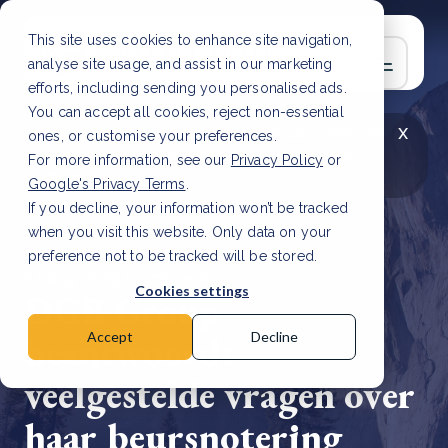
This site uses cookies to enhance site navigation,
analyse site usage, and assist in our marketing
efforts, including sending you personalised ads.
You can accept all cookies, reject non-essential
x
LAATSTE ARTIKEL
CSRD en uw positie als
ones, or customise your preferences.
leverancier: wat verandert er in 2026?
Lees
For more information, see our
Privacy Policy
or
artikel
Google's Privacy Terms
.
If you decline, your information won’t be tracked
when you visit this website. Only data on your
preference not to be tracked will be stored.
24 aug, 2023 | 7 min read
Cookies settings
DGB Group
beantwoordt
Accept
Decline
veelgestelde vragen over
haar beursnotering