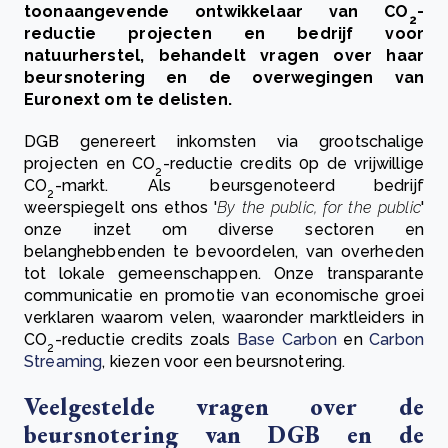
toonaangevende ontwikkelaar van
CO
-
2
reductie projecten en bedrijf voor
natuurherstel, behandelt vragen over haar
beursnotering en de overwegingen van
Euronext om te delisten.
DGB genereert inkomsten via grootschalige
projecten en
CO
-reductie credits 0p de vrijwillige
2
CO
-markt. Als beursgenoteerd bedrijf
2
weerspiegelt ons ethos '
By the public, for the public
'
onze inzet om diverse sectoren en
belanghebbenden te bevoordelen, van overheden
tot lokale gemeenschappen. Onze transparante
communicatie en promotie van economische groei
verklaren waarom velen, waaronder marktleiders in
CO
-reductie credits zoals
Base Carbon
en
Carbon
2
Streaming
, kiezen voor een beursnotering.
Veelgestelde vragen over de
beursnotering van DGB en de