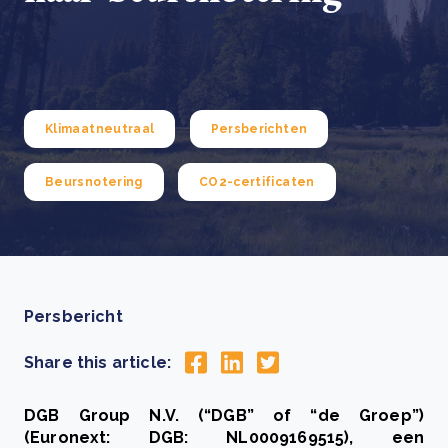
Klimaatneutraal
Persberichten
Beursnotering
CO2-certificaten
Persbericht
Share this article:
DGB Group N.V. (“DGB” of “de Groep”)
(Euronext: DGB: NL0009169515), een