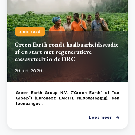
4 min read
Green Earth rondt haalbaarheidsstudie
af en start met regeneratieve
cassaveteelt in de DRC
26 jun, 2026
Green Earth Group N.V. (“Green Earth” of “de
Groep”) (Euronext: EARTH, NL0009169515), een
toonaangev..
Lees meer