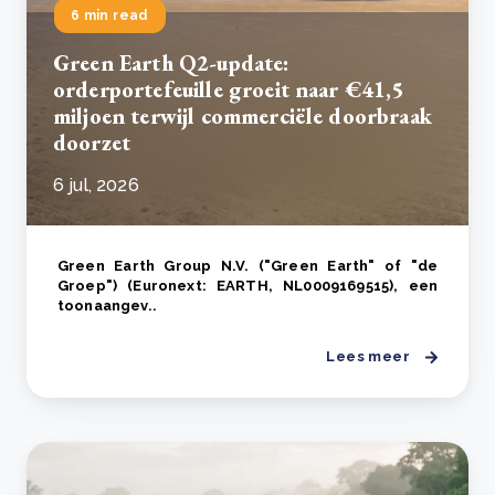
6 min read
Green Earth Q2-update:
orderportefeuille groeit naar €41,5
miljoen terwijl commerciële doorbraak
doorzet
6 jul, 2026
Green Earth Group N.V. ("Green Earth" of "de
Groep") (Euronext: EARTH, NL0009169515), een
toonaangev..
Lees meer