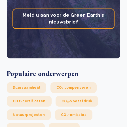
Meld u aan voor de Green Earth's
nieuwsbrief
Populaire onderwerpen
Duurzaamheid
CO₂ compenseren
CO2-certificaten
CO₂-voetafdruk
Natuurprojecten
CO₂-emissies