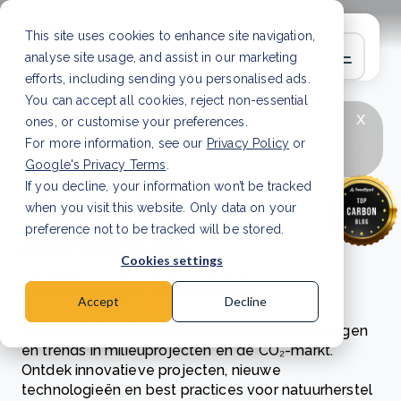
This site uses cookies to enhance site navigation,
analyse site usage, and assist in our marketing
efforts, including sending you personalised ads.
You can accept all cookies, reject non-essential
x
LAATSTE ARTIKEL
CSRD en uw positie als
ones, or customise your preferences.
leverancier: wat verandert er in 2026?
Lees
For more information, see our
Privacy Policy
or
artikel
Google's Privacy Terms
.
If you decline, your information won’t be tracked
Verken CO₂-
when you visit this website. Only data on your
markten en
preference not to be tracked will be stored.
Cookies settings
milieuprojecten
Accept
Decline
Blijf op de hoogte van de nieuwste ontwikkelingen
en trends in milieuprojecten en de CO₂-markt.
Ontdek innovatieve projecten, nieuwe
technologieën en best practices voor natuurherstel