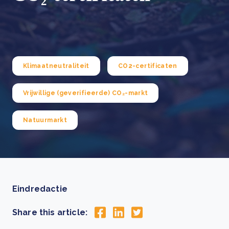
Klimaatneutraliteit
CO2-certificaten
Vrijwillige (geverifieerde) CO₂-markt
Natuurmarkt
Eindredactie
Share this article: