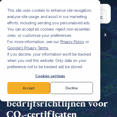
This site uses cookies to enhance site navigation,
analyse site usage, and assist in our marketing
efforts, including sending you personalised ads.
You can accept all cookies, reject non-essential
x
LAATSTE ARTIKEL
CSRD en uw positie als
ones, or customise your preferences.
leverancier: wat verandert er in 2026?
Lees
For more information, see our
Privacy Policy
or
artikel
Google's Privacy Terms
.
If you decline, your information won’t be tracked
when you visit this website. Only data on your
preference not to be tracked will be stored.
25 apr, 2024 | 2 min read
Cookies settings
IETA introduceert
nieuwe
Accept
Decline
bedrijfsrichtlijnen voor
CO₂-certificaten