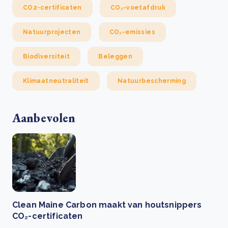
CO2-certificaten
CO₂-voetafdruk
Natuurprojecten
CO₂-emissies
Biodiversiteit
Beleggen
Klimaatneutraliteit
Natuurbescherming
Aanbevolen
Clean Maine Carbon maakt van houtsnippers
CO₂-certificaten