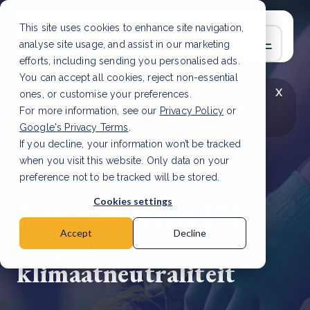
This site uses cookies to enhance site navigation,
analyse site usage, and assist in our marketing
efforts, including sending you personalised ads.
You can accept all cookies, reject non-essential
x
LAATSTE ARTIKEL
CSRD en uw positie als
ones, or customise your preferences.
leverancier: wat verandert er in 2026?
Lees
For more information, see our
Privacy Policy
or
artikel
Google's Privacy Terms
.
If you decline, your information won’t be tracked
when you visit this website. Only data on your
preference not to be tracked will be stored.
31 jan, 2025 | 2 min read
Cookies settings
Japan investeert $70
miljard in
Accept
Decline
klimaatneutraliteit