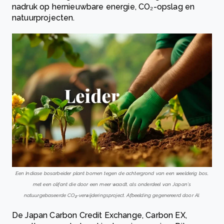
nadruk op hernieuwbare energie, CO₂-opslag en
natuurprojecten.
Een Indiase bosarbeider plant bomen tegen de achtergrond van een weelderig bos,
met een olifant die door een meer waadt, als onderdeel van Japan's
natuurgebaseerde CO₂-verwijderingsproject. Afbeelding gegenereerd door AI.
De Japan Carbon Credit Exchange, Carbon EX,