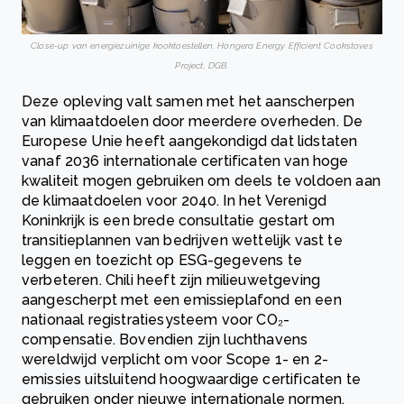
Close-up van energiezuinige kooktoestellen. Hongera Energy Efficient Cookstoves
Project, DGB.
Deze opleving valt samen met het aanscherpen
van klimaatdoelen door meerdere overheden. De
Europese Unie heeft aangekondigd dat lidstaten
vanaf 2036 internationale certificaten van hoge
kwaliteit mogen gebruiken om deels te voldoen aan
de klimaatdoelen voor 2040. In het Verenigd
Koninkrijk is een brede consultatie gestart om
transitieplannen van bedrijven wettelijk vast te
leggen en toezicht op ESG-gegevens te
verbeteren. Chili heeft zijn milieuwetgeving
aangescherpt met een emissieplafond en een
nationaal registratiesysteem voor CO₂-
compensatie. Bovendien zijn luchthavens
wereldwijd verplicht om voor Scope 1- en 2-
emissies uitsluitend hoogwaardige certificaten te
gebruiken onder nieuwe internationale normen.