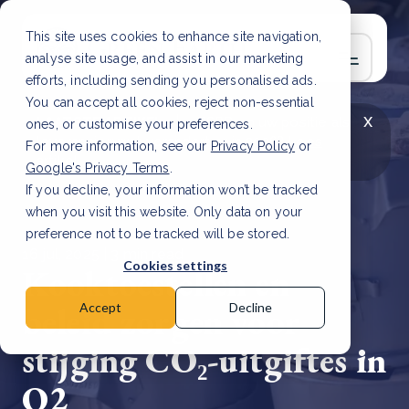
This site uses cookies to enhance site navigation,
analyse site usage, and assist in our marketing
efforts, including sending you personalised ads.
You can accept all cookies, reject non-essential
x
LAATSTE ARTIKEL
CSRD en uw positie als
ones, or customise your preferences.
leverancier: wat verandert er in 2026?
Lees
For more information, see our
Privacy Policy
or
artikel
Google's Privacy Terms
.
If you decline, your information won’t be tracked
when you visit this website. Only data on your
preference not to be tracked will be stored.
16 jul, 2025 | 3 min read
Cookies settings
Kooktoestellen en
beleid zorgen voor
Accept
Decline
stijging CO₂-uitgiftes in
Q2