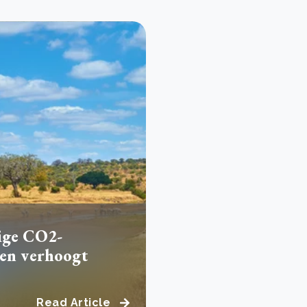
ige CO2-
 en verhoogt
Read Article