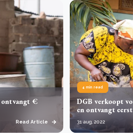
4 min read
n ontvangt €
DGB verkoopt voo
en ontvangt eers
Read Article
31 aug, 2022