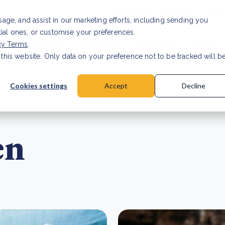
Investor relations
Vaca
usage, and assist in our marketing efforts, including sending you
tial ones, or customise your preferences.
n & Producten
Projecten
Over ons
Kennis
cy Terms
.
 this website. Only data on your preference not to be tracked will b
rancier: wat verandert er in 2026?
Lees artikel
Cookies settings
Accept
Decline
en