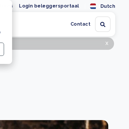
tures
Login beleggersportaal
Dutch
Contact
e
x