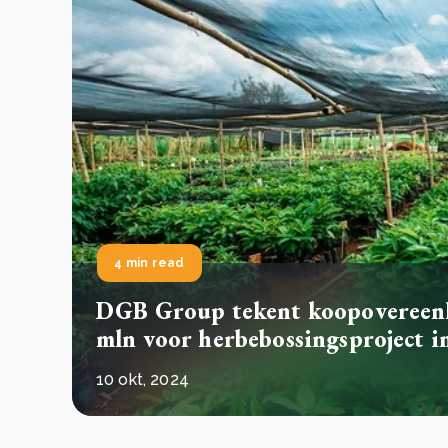
Green Wheels: transformerende stap voor
plasticinzameling in Sri Lanka
CSRD en uw positie als leverancier: wat verandert e
Lees m
in 2026?
Lees m
4 min read
DGB Group tekent koopovereen
mln voor herbebossingsproject i
10 okt, 2024