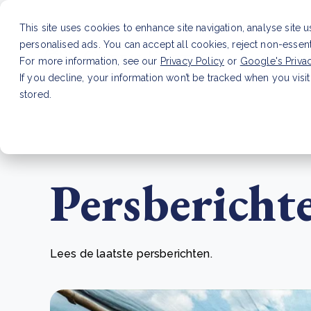
This site uses cookies to enhance site navigation, analyse site 
personalised ads. You can accept all cookies, reject non-essen
Dienste
For more information, see our
Privacy Policy
or
Google's Priva
If you decline, your information won’t be tracked when you visit
stored.
LAATSTE ARTIKEL
CSRD en uw positie als leve
Persbericht
Lees de laatste persberichten.