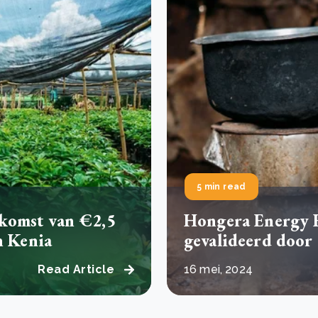
Drie stappen die het herstel van Kenia’s bossen
De
versnellen
Pr
r
Wat is een ecologische voetafdruk en hoe verkleint u
CS
eer
Lees meer
hem?
co
eer
Lees meer
5 min read
komst van €2,5
Hongera Energy E
n Kenia
gevalideerd door
Read Article
16 mei, 2024