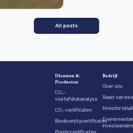
All posts
Diensten &
Bedrijf
Producten
Over ons
CO₂-
Raad van bes
voetafdrukanalyse
Investor relat
CO₂-certificaten
Evenementen
Biodiversitycertificates
investeerder
Plasticcertificaten