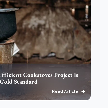
 basis leggen voor het Sauki Cookstove Nigeria
oject
RD voor het mkb: maak van dataverzoeken een
Lees meer
ncurrentievoordeel
Lees meer
fficient Cookstoves Project is
 Gold Standard
Read Article