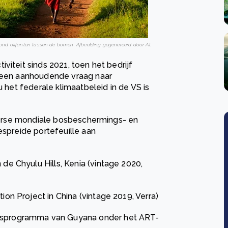
rond olifanten tussen de bomen. Afbeelding gegenereerd door AI.
viteit sinds 2021, toen het bedrijf
p een aanhoudende vraag naar
u het federale klimaatbeleid in de VS is
diverse mondiale bosbeschermings- en
espreide portefeuille aan
 de Chyulu Hills, Kenia (vintage 2020,
tion Project in China (vintage 2019, Verra)
ngsprogramma van Guyana onder het ART-