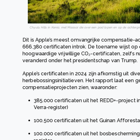
Chyulu Hills in Kenia, met Maasai die over een pad lopen en op de achterg
Dit is Apple’s meest omvangrijke compensatie-acti
666.380 certificaten introk. De toename wijst o
hoogwaardige vrijwillige CO₂-certificaten, zelfs n
veranderd onder het presidentschap van Trump.
Apple’s certificaten in 2024 zijn afkomstig uit 
herbebossingsinitiatieven. Het rapport laat een g
compensatieprojecten zien, waaronder:
385.000 certificaten uit het REDD+-project in
Verra-register)
100.500 certificaten uit het Guinan Afforesta
100.000 certificaten uit het bosbeschermi