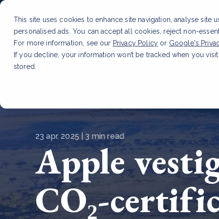
This site uses cookies to enhance site navigation, analyse site 
personalised ads. You can accept all cookies, reject non-essen
Dienste
For more information, see our
Privacy Policy
or
Google's Priva
If you decline, your information won’t be tracked when you visit
stored.
LAATSTE ARTIKEL
CSRD en uw positie als leve
23 apr, 2025 | 3 min read
Apple vesti
CO₂-certifi