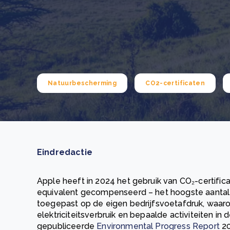
Green Wheels: transformerende stap voor
plasticinzameling in Sri Lanka
CSRD en uw positie als leverancier: wat verandert e
Lees m
in 2026?
Lees m
Natuurbescherming
CO2-certificaten
Eindredactie
Apple heeft in 2024 het gebruik van CO₂-certific
equivalent gecompenseerd – het hoogste aantal
toegepast op de eigen bedrijfsvoetafdruk, waaron
elektriciteitsverbruik en bepaalde activiteiten in
gepubliceerde
Environmental Progress Report
20