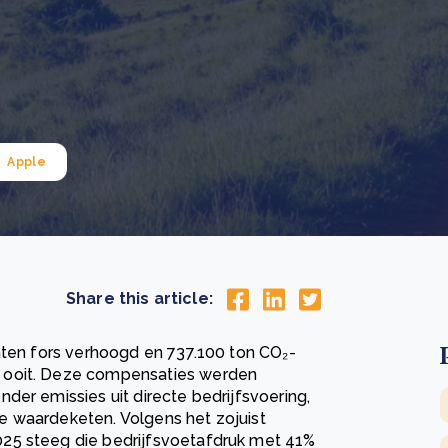
Drie stappen die het herstel van Kenia’s bossen
De
versnellen
Pr
r
Wat is een ecologische voetafdruk en hoe verkleint u
CS
eer
Lees meer
hem?
co
eer
Lees meer
Apple
Share this article:
aten fors verhoogd en 737.100 ton CO₂-
 ooit. Deze compensaties werden
der emissies uit directe bedrijfsvoering,
 de waardeketen. Volgens het zojuist
25 steeg die bedrijfsvoetafdruk met 41%