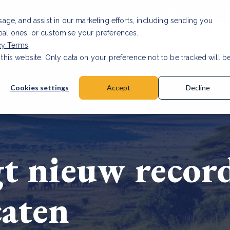
Investor relations
Vaca
usage, and assist in our marketing efforts, including sending you
tial ones, or customise your preferences.
n & Producten
Projecten
Over ons
Kennis
cy Terms
.
 this website. Only data on your preference not to be tracked will b
rancier: wat verandert er in 2026?
Lees artikel
Cookies settings
Accept
Decline
gt nieuw recor
caten