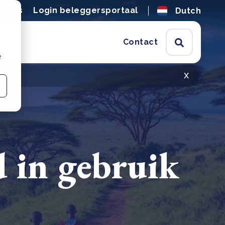
tures
Login beleggersportaal
Dutch
Contact
e
x
d in gebruik