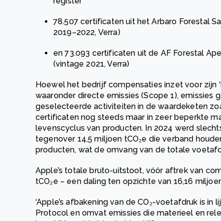
register
78.507 certificaten uit het Arbaro Forestal 
2019–2022, Verra)
en 73.093 certificaten uit de AF Forestal A
(vintage 2021, Verra)
Hoewel het bedrijf compensaties inzet voor zijn ‘
waaronder directe emissies (Scope 1), emissies ge
geselecteerde activiteiten in de waardeketen zo
certificaten nog steeds maar in zeer beperkte m
levenscyclus van producten. In 2024 werd slec
tegenover 14,5 miljoen tCO₂e die verband houden
producten, wat de omvang van de totale voetafd
Apple’s totale bruto-uitstoot, vóór aftrek van co
tCO₂e – een daling ten opzichte van 16,16 miljoen
‘Apple’s afbakening van de CO₂-voetafdruk is in 
Protocol en omvat emissies die materieel en rele