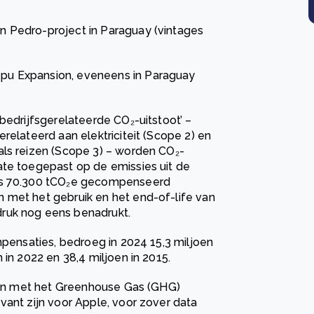
San Pedro-project in Paraguay (vintages
pepu Expansion, eveneens in Paraguay
bedrijfsgerelateerde CO₂-uitstoot’ –
relateerd aan elektriciteit (Scope 2) en
als reizen (Scope 3) – worden CO₂-
ate toegepast op de emissies uit de
hts 70.300 tCO₂e gecompenseerd
 met het gebruik en het end-of-life van
ruk nog eens benadrukt.
mpensaties, bedroeg in 2024 15,3 miljoen
 in 2022 en 38,4 miljoen in 2015.
lijn met het Greenhouse Gas (GHG)
vant zijn voor Apple, voor zover data