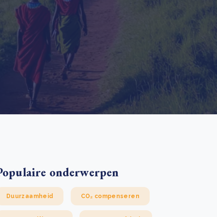
 basis leggen voor het Sauki Cookstove Nigeria
oject
RD voor het mkb: maak van dataverzoeken een
Lees meer
ncurrentievoordeel
Lees meer
Populaire onderwerpen
Duurzaamheid
CO₂ compenseren