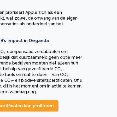
n profileert Apple zich als een
rkt, wat zowel de omvang van de eigen
mpensaties als onderdeel van het
GB’s impact in Oeganda
or CO₂-compensatie verdubbelen om
uidelijk dat duurzaamheid geen optie meer
evende bedrijven moeten niet alleen hun
 behulp van geverifieerde CO₂-
 de tools om dat te doen – van
CO₂-
CO₂- en biodiversiteitscertificaten. Of u
n, dit is het moment om in actie te komen.
begin vandaag nog.