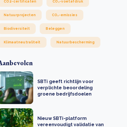
CO2-certificaten
CO₂-voetafdruk
Natuurprojecten
CO₂-emissies
Biodiversiteit
Beleggen
Klimaatneutraliteit
Natuurbescherming
Aanbevolen
SBTi geeft richtlijn voor
verplichte beoordeling
groene bedrijfsdoelen
Nieuw SBTi-platform
vereenvoudigt validatie van