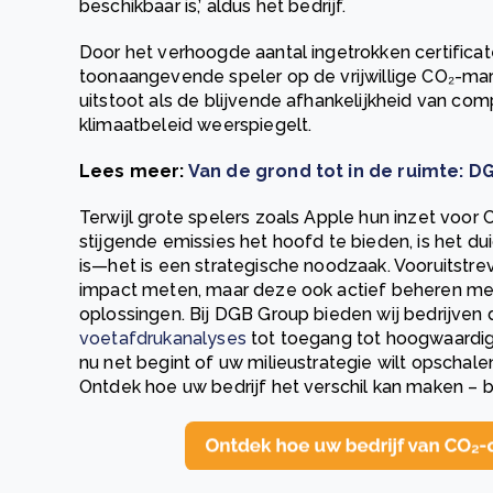
beschikbaar is,’ aldus het bedrijf.
Door het verhoogde aantal ingetrokken certificate
toonaangevende speler op de vrijwillige CO₂-ma
uitstoot als de blijvende afhankelijkheid van co
klimaatbeleid weerspiegelt.
Lees meer:
Van de grond tot in de ruimte: D
Terwijl grote spelers zoals Apple hun inzet vo
stijgende emissies het hoofd te bieden, is het d
is—het is een strategische noodzaak. Vooruitstr
impact meten, maar deze ook actief beheren met
oplossingen. Bij DGB Group bieden wij bedrijven
voetafdrukanalyses
tot toegang tot hoogwaardige 
nu net begint of uw milieustrategie wilt opschale
Ontdek hoe uw bedrijf het verschil kan maken – 