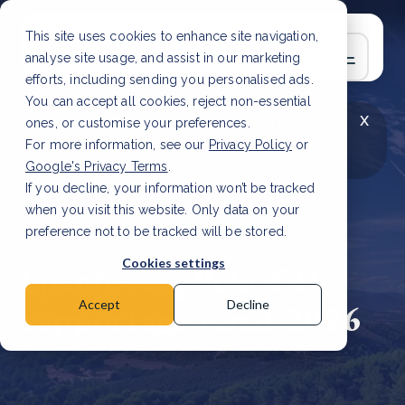
This site uses cookies to enhance site navigation,
analyse site usage, and assist in our marketing
efforts, including sending you personalised ads.
You can accept all cookies, reject non-essential
x
LAATSTE ARTIKEL
CSRD en uw positie als
ones, or customise your preferences.
leverancier: wat verandert er in 2026?
Lees
For more information, see our
Privacy Policy
or
artikel
Google's Privacy Terms
.
If you decline, your information won’t be tracked
when you visit this website. Only data on your
preference not to be tracked will be stored.
15 sep, 2025 | 3 min read
Cookies settings
Spanje verplicht CO₂-
rapportage vanaf 2026
Accept
Decline