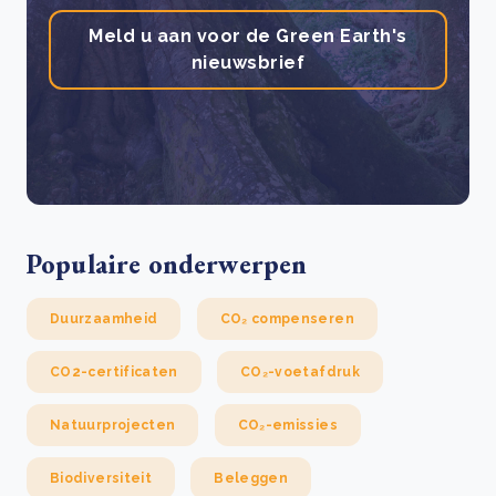
Meld u aan voor de Green Earth's
nieuwsbrief
Populaire onderwerpen
Duurzaamheid
CO₂ compenseren
CO2-certificaten
CO₂-voetafdruk
Natuurprojecten
CO₂-emissies
Biodiversiteit
Beleggen