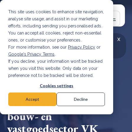
This site uses cookies to enhance site navigation,
analyse site usage, and assist in our marketing
efforts, including sending you personalised ads.
You can accept all cookies, reject non-essential
x
LAATSTE ARTIKEL
CSRD en uw positie als
ones, or customise your preferences.
leverancier: wat verandert er in 2026?
Lees
For more information, see our
Privacy Policy
or
artikel
Google's Privacy Terms
.
If you decline, your information won’t be tracked
when you visit this website. Only data on your
preference not to be tracked will be stored.
12 dec, 2025 | 2 min read
Cookies settings
Nieuw register richt
zich op emissies in
Accept
Decline
bouw- en
vastgoedsector VK