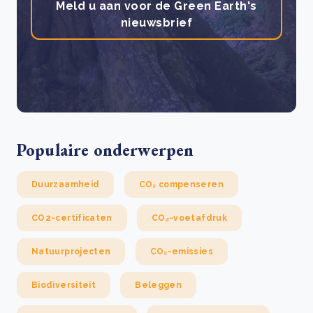
Meld u aan voor de Green Earth's
nieuwsbrief
Populaire onderwerpen
Duurzaamheid
CO₂ compenseren
CO2-certificaten
CO₂-voetafdruk
Natuurprojecten
CO₂-emissies
Biodiversiteit
Beleggen