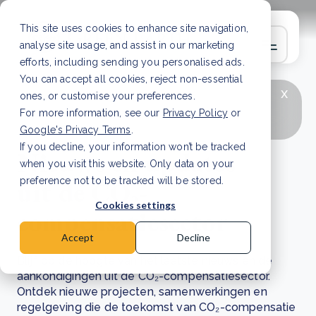
This site uses cookies to enhance site navigation,
analyse site usage, and assist in our marketing
efforts, including sending you personalised ads.
You can accept all cookies, reject non-essential
x
LAATSTE ARTIKEL
CSRD en uw positie als
ones, or customise your preferences.
leverancier: wat verandert er in 2026?
Lees
For more information, see our
Privacy Policy
or
artikel
Google's Privacy Terms
.
If you decline, your information won’t be tracked
Nieuws en updates
when you visit this website. Only data on your
uit de CO₂-
preference not to be tracked will be stored.
Cookies settings
compensatiesector
Accept
Decline
Blijf op de hoogte van het laatste nieuws en de
aankondigingen uit de CO₂-compensatiesector.
Ontdek nieuwe projecten, samenwerkingen en
regelgeving die de toekomst van CO₂-compensatie