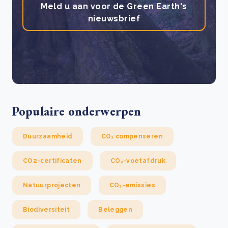
Meld u aan voor de Green Earth's
nieuwsbrief
Populaire onderwerpen
Duurzaamheid
CO₂ compenseren
CO2-certificaten
CO₂-voetafdruk
Natuurprojecten
CO₂-emissies
Biodiversiteit
Beleggen