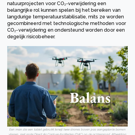
natuurprojecten voor CO₂-verwijdering een
belangrijke rol kunnen spelen bij het bereiken van
langdurige temperatuurstabilisatie, mits ze worden
gecombineerd met technologische methoden voor
CO₂-verwijdering en ondersteund worden door een
degelijk risicobeheer.
Een man die een tablet gebruikt terwijl twee drones boven pas aangeplante bomen
vliegen, met grote Direct Air Capture-faciliteiten (DAC) op de achtergrond. Afbeelding