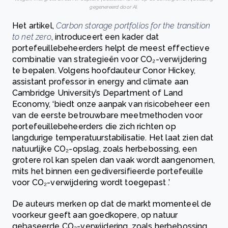
gegenereerd door AI.
Het artikel,
Carbon storage portfolios for the transition
to net zero
, introduceert een kader dat
portefeuillebeheerders helpt de meest effectieve
combinatie van strategieën voor CO₂-verwijdering
te bepalen. Volgens hoofdauteur Conor Hickey,
assistant professor in energy and climate aan
Cambridge University’s Department of Land
Economy, ‘biedt onze aanpak van risicobeheer een
van de eerste betrouwbare meetmethoden voor
portefeuillebeheerders die zich richten op
langdurige temperatuurstabilisatie. Het laat zien dat
natuurlijke CO₂-opslag, zoals herbebossing, een
grotere rol kan spelen dan vaak wordt aangenomen,
mits het binnen een gediversifieerde portefeuille
voor CO₂-verwijdering wordt toegepast .’
De auteurs merken op dat de markt momenteel de
voorkeur geeft aan goedkopere, op natuur
gebaseerde CO₂-verwijdering, zoals herbebossing.