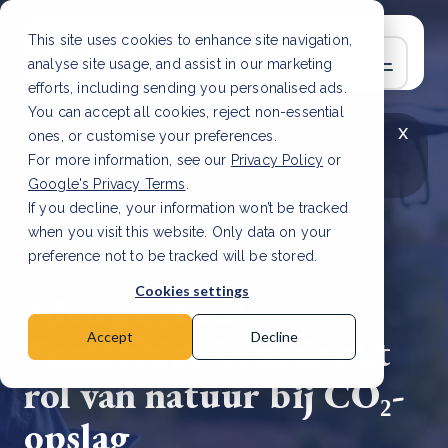
This site uses cookies to enhance site navigation,
analyse site usage, and assist in our marketing
efforts, including sending you personalised ads.
You can accept all cookies, reject non-essential
x
LAATSTE ARTIKEL
CSRD en uw positie als
ones, or customise your preferences.
leverancier: wat verandert er in 2026?
Lees
For more information, see our
Privacy Policy
or
artikel
Google's Privacy Terms
.
If you decline, your information won’t be tracked
when you visit this website. Only data on your
preference not to be tracked will be stored.
24 okt, 2025 | 2 min read
Cookies settings
Nieuwe studie
Cambridge benadrukt
Accept
Decline
rol van natuur bij CO₂-
opslag