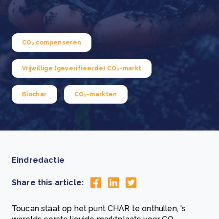
CO₂ compenseren
Vrijwillige (geverifieerde) CO₂-markt
Biochar
CO₂-markten
Eindredactie
Share this article:
Toucan staat op het punt CHAR te onthullen, 's