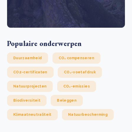
Populaire onderwerpen
Duurzaamheid
CO₂ compenseren
CO2-certificaten
CO₂-voetafdruk
Natuurprojecten
CO₂-emissies
Biodiversiteit
Beleggen
Klimaatneutraliteit
Natuurbescherming