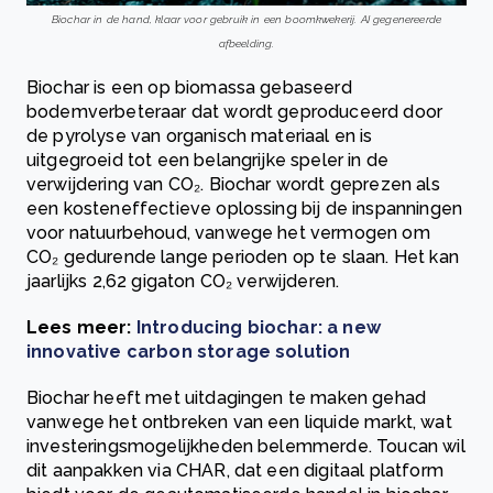
Biochar in de hand, klaar voor gebruik in een boomkwekerij. AI gegenereerde
afbeelding.
Biochar is een op biomassa gebaseerd
bodemverbeteraar dat wordt geproduceerd door
de pyrolyse van organisch materiaal en is
uitgegroeid tot een belangrijke speler in de
verwijdering van CO₂. Biochar wordt geprezen als
een kosteneffectieve oplossing bij de inspanningen
voor natuurbehoud, vanwege het vermogen om
CO₂ gedurende lange perioden op te slaan. Het kan
jaarlijks 2,62 gigaton CO₂ verwijderen.
Lees meer:
Introducing biochar: a new
innovative carbon storage solution
Biochar heeft met uitdagingen te maken gehad
vanwege het ontbreken van een liquide markt, wat
investeringsmogelijkheden belemmerde. Toucan wil
dit aanpakken via CHAR, dat een digitaal platform