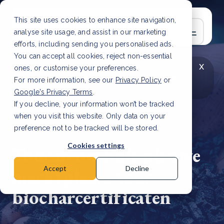
This site uses cookies to enhance site navigation,
analyse site usage, and assist in our marketing
efforts, including sending you personalised ads.
You can accept all cookies, reject non-essential
x
LAATSTE ARTIKEL
CSRD en uw positie als
ones, or customise your preferences.
leverancier: wat verandert er in 2026?
Lees
For more information, see our
Privacy Policy
or
artikel
Google's Privacy Terms
.
If you decline, your information won’t be tracked
when you visit this website. Only data on your
preference not to be tracked will be stored.
13 mrt, 2024 | 2 min read
Cookies settings
Toucan onthult nieuwe
marktplaats voor
Accept
Decline
biocharcertificaten